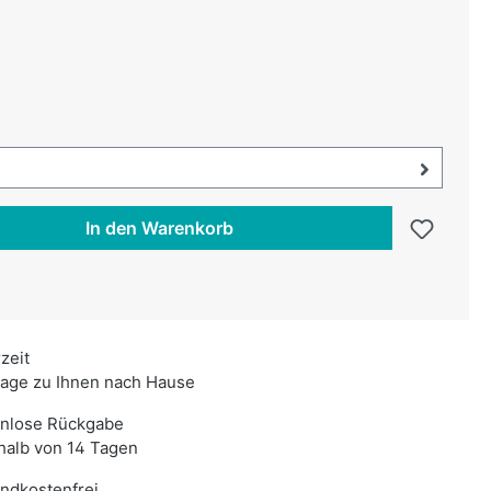
uswählen
swählen
uswahl öffnen, aktuell ausgewählt:
In den Warenkorb
rzeit
age zu Ihnen nach Hause
enlose Rückgabe
halb von 14 Tagen
ndkostenfrei