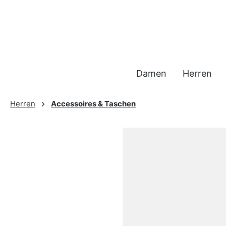
 Hauptinhalt springen
Zur Suche springen
Zur Hauptnavigation springen
Damen
Herren
Herren
Accessoires & Taschen
Bildergalerie überspringen