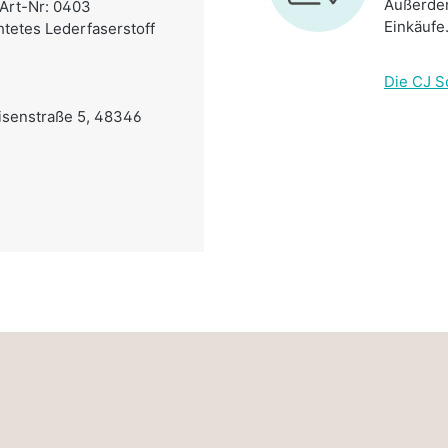
Außerdem
-Art-Nr: 0403
Einkäufe
htetes Lederfaserstoff
Die CJ S
eisenstraße 5, 48346