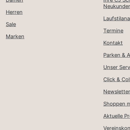
Neukunden
Herren
Laufstilana
Sale
Termine
Marken
Kontakt
Parken & A
Unser Serv
Click & Col
Newslette
Shoppen m
Aktuelle P
Vereinsko