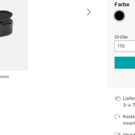
a
Farbe
Schwarz
au
Größe
Größe-A
110
Liefe
3-4 T
Kost
inner
Versa