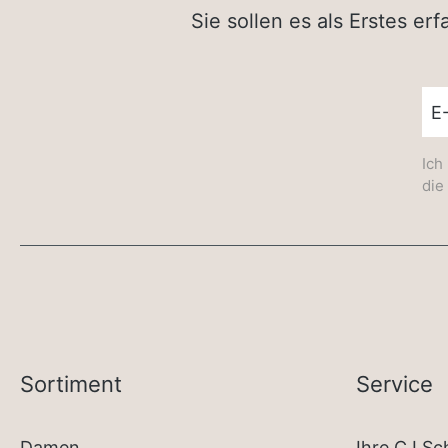
Sie sollen es als Erstes e
New
Ich
die
Sortiment
Service
Damen
Ihre CJ S