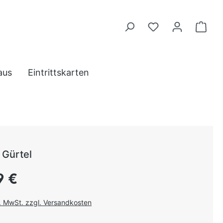
aus
Eintrittskarten
 Gürtel
 Preis:
9 €
l. MwSt. zzgl. Versandkosten