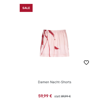
SALE
Damen Nacht-Shorts
Regulärer Preis:
Verkaufspreis:
59,99 €
statt
89,99 €