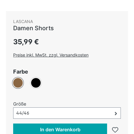
LASCANA
Damen Shorts
Regulärer Preis:
35,99 €
Preise inkl. MwSt. zzgl. Versandkosten
auswählen
Farbe
Braun
Schwarz
auswählen
Größe
Größe-Auswahl öffnen, aktuell ausgewählt:
44/46
In den Warenkorb