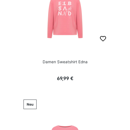
Damen Sweatshirt Edna
Regulärer Preis:
69,99 €
Neu