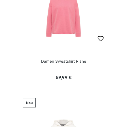
Damen Sweatshirt Riane
Regulärer Preis:
59,99 €
Neu