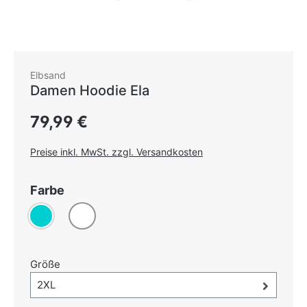
Elbsand
Damen Hoodie Ela
Regulärer Preis:
79,99 €
Preise inkl. MwSt. zzgl. Versandkosten
auswählen
Farbe
Türkis
Weiß
auswählen
Größe
Größe-Auswahl öffnen, aktuell ausgewählt:
2XL