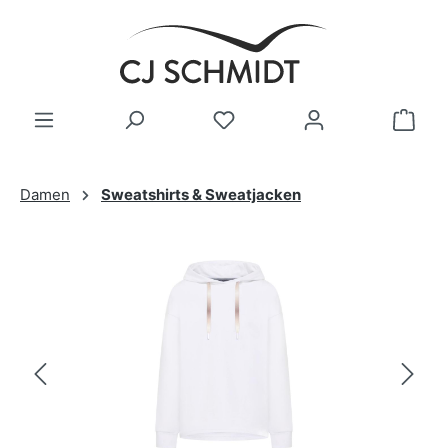
Zum Hauptinhalt springen
Damen
Sweatshirts & Sweatjacken
Bildergalerie überspringen