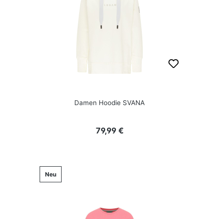
Damen Hoodie SVANA
Regulärer Preis:
79,99 €
Neu