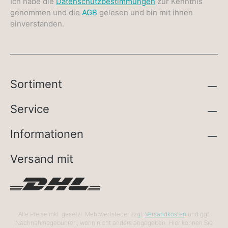
Ich habe die
Datenschutzbestimmungen
zur Kenntnis
genommen und die
AGB
gelesen und bin mit ihnen
einverstanden.
Sortiment
Service
Informationen
Versand mit
Alle Preise inkl. gesetzl. Mehrwertsteuer zzgl.
Versandkosten
und ggf.
Nachnahmegebühren, wenn nicht anders angegeben. Hier können Sie