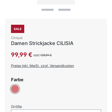
SALE
Cinque
Damen Strickjacke CILISIA
Verkaufspreis:
99,99 €
statt
129,99 €
Preise inkl. MwSt. zzgl. Versandkosten
auswählen
Farbe
Altrosa
auswählen
Größe