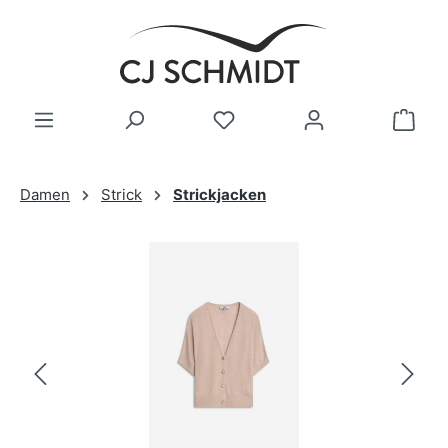
Zum Hauptinhalt springen
Damen
Strick
Strickjacken
Bildergalerie überspringen