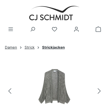
Zum Hauptinhalt springen
Damen
Strick
Strickjacken
Bildergalerie überspringen