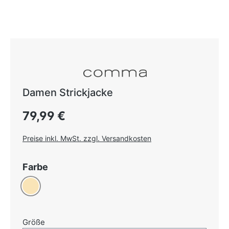
Damen Strickjacke
Regulärer Preis:
79,99 €
Preise inkl. MwSt. zzgl. Versandkosten
auswählen
Farbe
Beige
auswählen
Größe