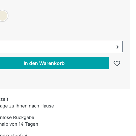
uswählen
Creme
swählen
uswahl öffnen, aktuell ausgewählt:
In den Warenkorb
rzeit
age zu Ihnen nach Hause
enlose Rückgabe
halb von 14 Tagen
ndkostenfrei