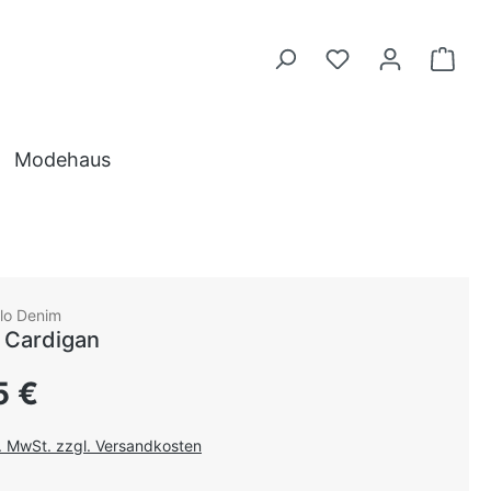
Modehaus
lo Denim
 Cardigan
 Preis:
5 €
l. MwSt. zzgl. Versandkosten