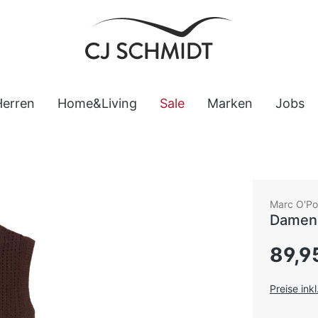
Herren
Home&Living
Sale
Marken
Jobs
Marc O'Po
Damen
Regulärer
89,9
Preise ink