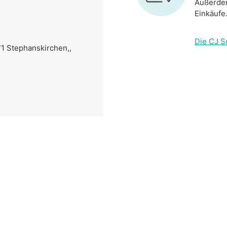
Außerdem
Einkäufe
Die CJ S
71 Stephanskirchen,,