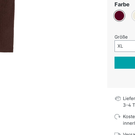
a
Farbe
Bordeaux
au
Größe
Größe-A
XL
Liefe
3-4 T
Kost
inner
Versa