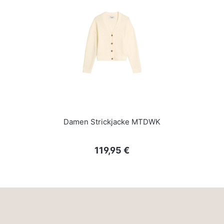
Damen Strickjacke MTDWK
Regulärer Preis:
119,95 €