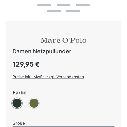
Damen Netzpullunder
Regulärer Preis:
129,95 €
Preise inkl. MwSt. zzgl. Versandkosten
auswählen
Farbe
Dunkelgrün
Oliv
auswählen
Größe