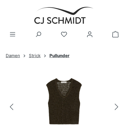
Zum Hauptinhalt springen
Damen
Strick
Pullunder
Bildergalerie überspringen