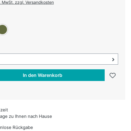
l. MwSt. zzgl. Versandkosten
uswählen
ün
liv
swählen
uswahl öffnen, aktuell ausgewählt:
In den Warenkorb
rzeit
age zu Ihnen nach Hause
enlose Rückgabe