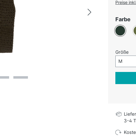
Preise ink
a
Farbe
Dunkelgr
O
au
Größe
Größe-A
M
Liefe
3-4 T
Kost