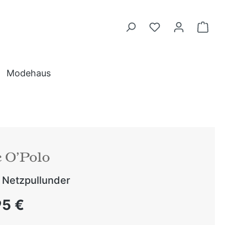
Modehaus
Netzpullunder
 Preis:
95 €