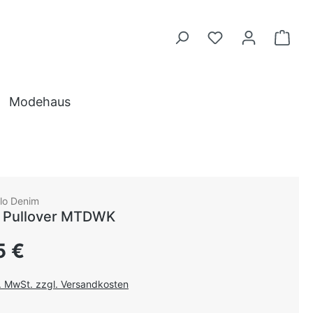
Modehaus
lo Denim
 Pullover MTDWK
 Preis:
5 €
l. MwSt. zzgl. Versandkosten