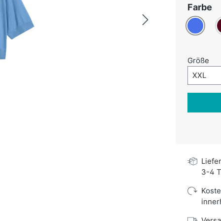
a
Farbe
Blau
B
au
Größe
Größe-A
XXL
Liefe
3-4 T
Kost
inner
Versa