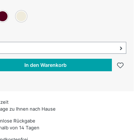
uswählen
ordeaux
Creme
swählen
uswahl öffnen, aktuell ausgewählt:
In den Warenkorb
rzeit
age zu Ihnen nach Hause
enlose Rückgabe
halb von 14 Tagen
ndkostenfrei