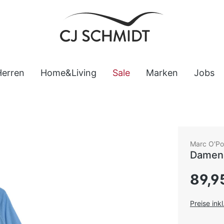
Herren
Home&Living
Sale
Marken
Jobs
Marc O'Po
Damen
Regulärer
89,9
Preise ink