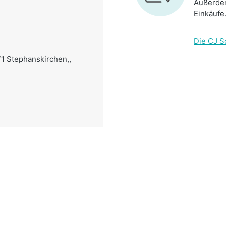
Außerdem
Einkäufe
Die CJ S
71 Stephanskirchen,,