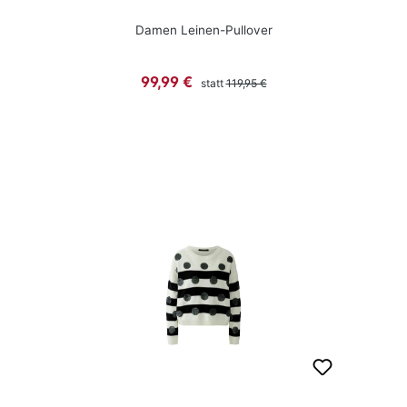
Damen Leinen-Pullover
Regulärer Preis:
Verkaufspreis:
99,99 €
statt
119,95 €