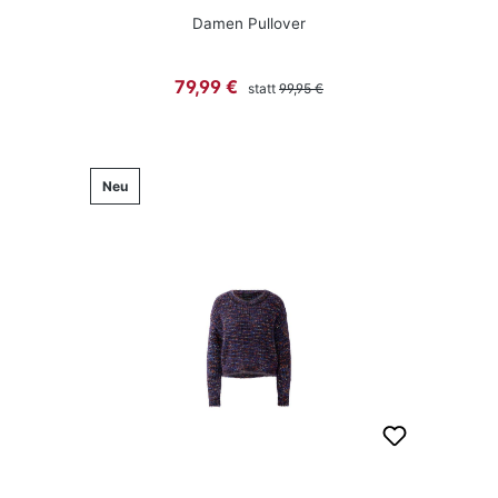
Damen Pullover
Regulärer Preis:
Verkaufspreis:
79,99 €
statt
99,95 €
Neu