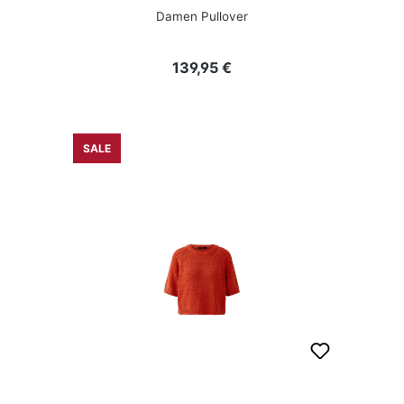
Damen Pullover
Regulärer Preis:
139,95 €
SALE