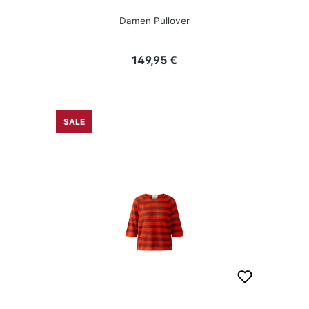
Damen Pullover
Regulärer Preis:
149,95 €
SALE