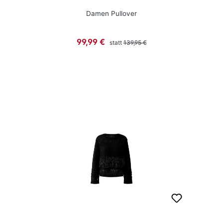
Damen Pullover
Regulärer Preis:
Verkaufspreis:
99,99 €
statt
139,95 €