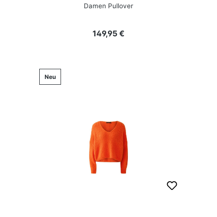
Damen Pullover
Regulärer Preis:
149,95 €
Neu