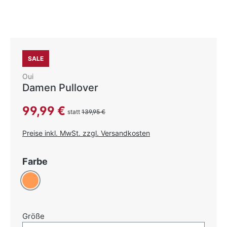
SALE
Oui
Damen Pullover
Verkaufspreis:
99,99 €
statt
139,95 €
Preise inkl. MwSt. zzgl. Versandkosten
auswählen
Farbe
Orange
auswählen
Größe