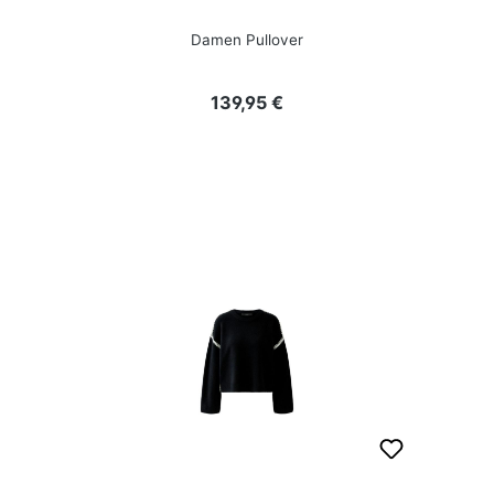
Damen Pullover
Regulärer Preis:
139,95 €