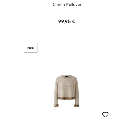
Damen Pullover
Regulärer Preis:
99,95 €
Neu