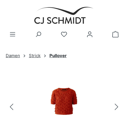
Zum Hauptinhalt springen
Damen
Strick
Pullover
Bildergalerie überspringen