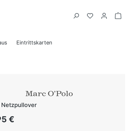
aus
Eintrittskarten
Netzpullover
 Preis:
95 €