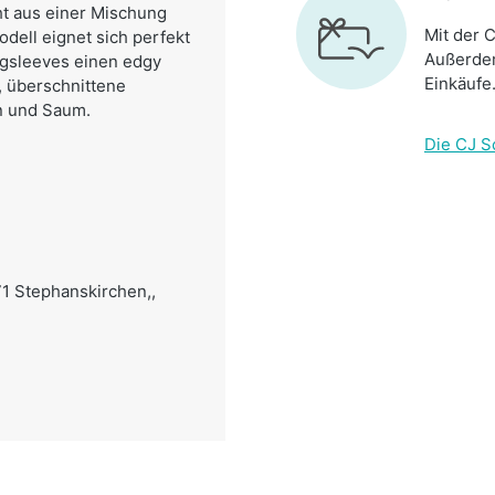
ht aus einer Mischung
Mit der C
dell eignet sich perfekt
Außerdem
ngsleeves einen edgy
Einkäufe
, überschnittene
n und Saum.
Die CJ S
71 Stephanskirchen,,