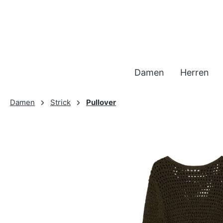
 Hauptinhalt springen
Zur Suche springen
Zur Hauptnavigation springen
Damen
Herren
Damen
Strick
Pullover
Bildergalerie überspringen