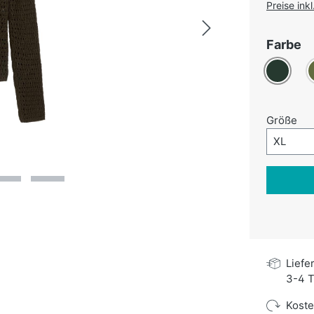
Preise ink
a
Farbe
Dunkelgr
O
au
Größe
Größe-A
XL
Liefe
3-4 T
Kost