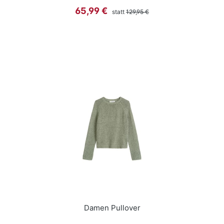
Regulärer Preis:
Verkaufspreis:
65,99 €
statt
129,95 €
Damen Pullover