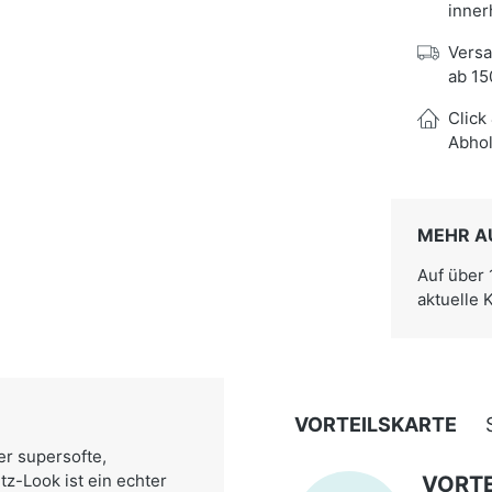
inner
Versa
ab 15
Click
Abhol
MEHR A
Auf über
aktuelle 
VORTEILSKARTE
er supersofte,
z-Look ist ein echter
VORTE