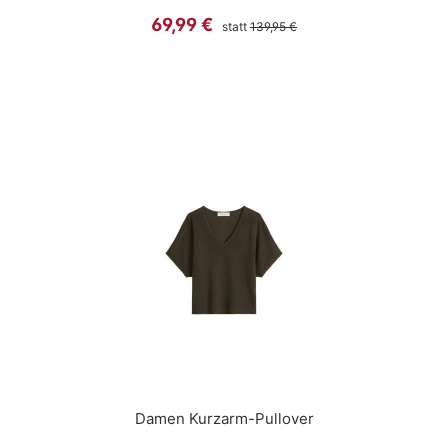
Regulärer Preis:
Verkaufspreis:
69,99 €
statt
139,95 €
Damen Kurzarm-Pullover