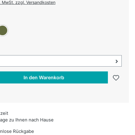
l. MwSt. zzgl. Versandkosten
uswählen
ün
liv
swählen
uswahl öffnen, aktuell ausgewählt:
In den Warenkorb
rzeit
age zu Ihnen nach Hause
enlose Rückgabe