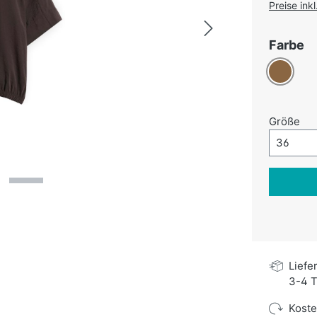
Preise ink
a
Farbe
Braun
au
Größe
Größe-A
36
Liefe
3-4 T
Kost