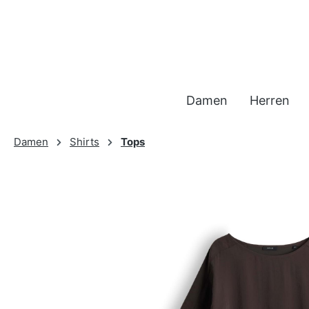
 Hauptinhalt springen
Zur Suche springen
Zur Hauptnavigation springen
Damen
Herren
Damen
Shirts
Tops
Bildergalerie überspringen