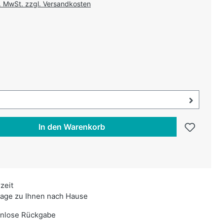
l. MwSt. zzgl. Versandkosten
uswählen
swählen
uswahl öffnen, aktuell ausgewählt:
In den Warenkorb
rzeit
age zu Ihnen nach Hause
enlose Rückgabe