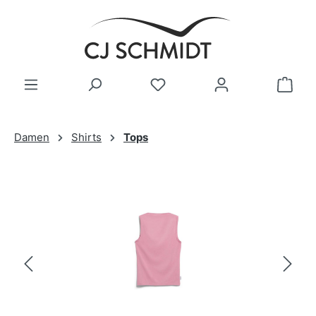
Zum Hauptinhalt springen
Damen
Shirts
Tops
Bildergalerie überspringen