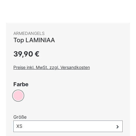
ARMEDANGELS
Top LAMINIAA
Regulärer Preis:
39,90 €
Preise inkl. MwSt. zzgl. Versandkosten
auswählen
Farbe
Rosa
auswählen
Größe
Größe-Auswahl öffnen, aktuell ausgewählt:
XS