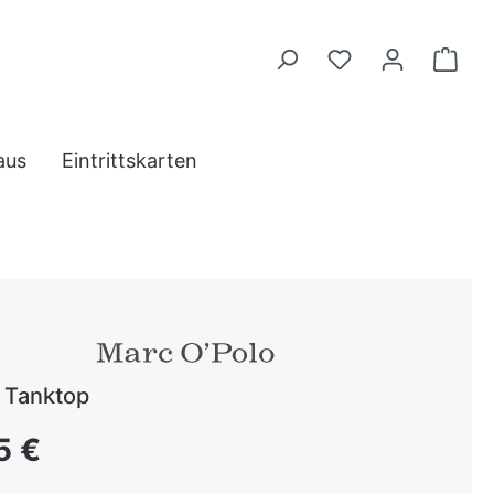
aus
Eintrittskarten
 Tanktop
 Preis:
5 €