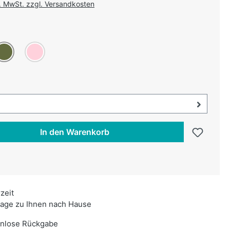
l. MwSt. zzgl. Versandkosten
uswählen
on ist zurzeit nicht verfügbar.)
liv
Rosa
swählen
uswahl öffnen, aktuell ausgewählt:
In den Warenkorb
rzeit
age zu Ihnen nach Hause
enlose Rückgabe