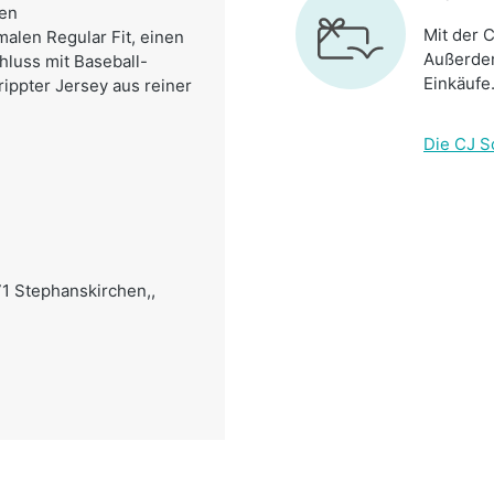
hen
Mit der C
alen Regular Fit, einen
Außerdem
luss mit Baseball-
Einkäufe
rippter Jersey aus reiner
Die CJ S
71 Stephanskirchen,,