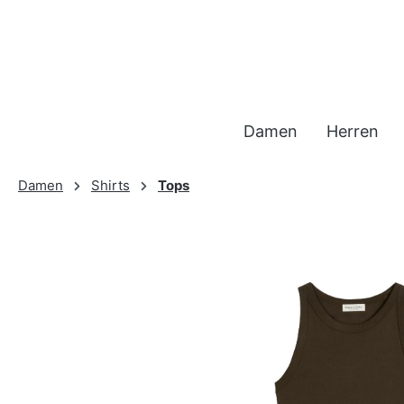
 Hauptinhalt springen
Zur Suche springen
Zur Hauptnavigation springen
Damen
Herren
Damen
Shirts
Tops
Bildergalerie überspringen