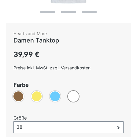
Hearts and More
Damen Tanktop
Regulärer Preis:
39,99 €
Preise inkl. MwSt. zzgl. Versandkosten
auswählen
Farbe
Braun
(Diese Option ist zurzeit nicht verfügbar.)
Gelb
Hellblau
Weiß
auswählen
Größe
Größe-Auswahl öffnen, aktuell ausgewählt:
38