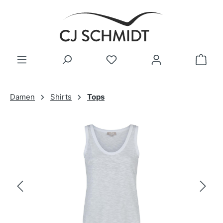
Zum Hauptinhalt springen
Damen
Shirts
Tops
Bildergalerie überspringen