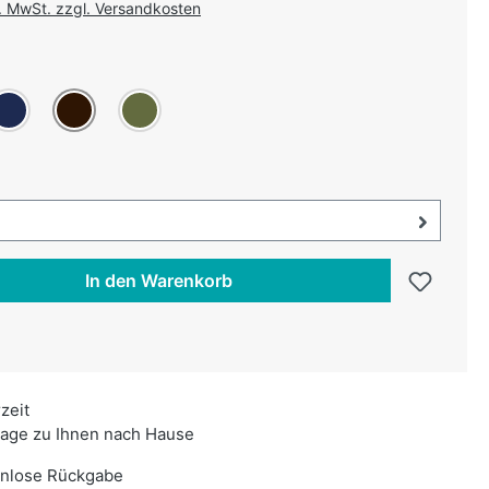
l. MwSt. zzgl. Versandkosten
uswählen
unkelblau
Dunkelbraun
Oliv
swählen
uswahl öffnen, aktuell ausgewählt:
In den Warenkorb
rzeit
age zu Ihnen nach Hause
enlose Rückgabe