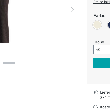
Preise ink
a
Farbe
Creme
D
au
Größe
Größe-A
40
Liefe
3-4 T
Kost