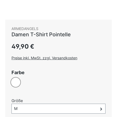
ARMEDANGELS
Damen T-Shirt Pointelle
Regulärer Preis:
49,90 €
Preise inkl. MwSt. zzgl. Versandkosten
auswählen
Farbe
Weiß
auswählen
Größe
Größe-Auswahl öffnen, aktuell ausgewählt:
M