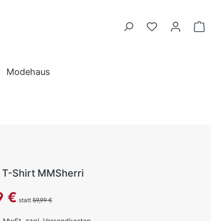
Modehaus
T-Shirt MMSherri
reis:
9 €
statt
59,99 €
l. MwSt. zzgl. Versandkosten