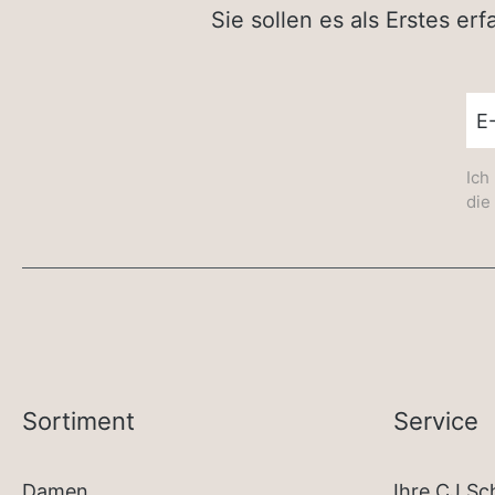
Sie sollen es als Erstes e
New
Ich
die
Sortiment
Service
Damen
Ihre CJ S