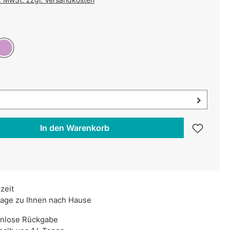
uswählen
on ist zurzeit nicht verfügbar.)
lieder
swählen
uswahl öffnen, aktuell ausgewählt:
In den Warenkorb
rzeit
age zu Ihnen nach Hause
enlose Rückgabe