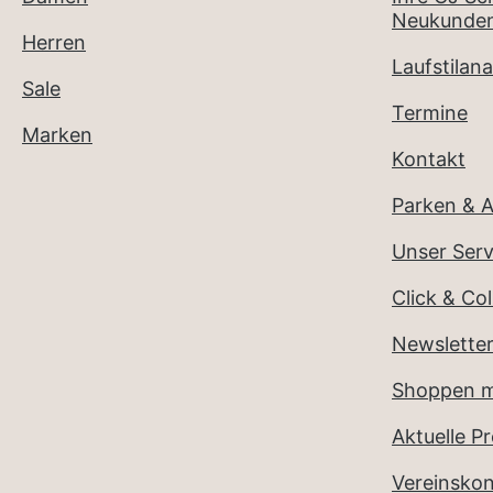
Neukunden
Herren
Laufstilana
Sale
Termine
Marken
Kontakt
Parken & A
Unser Serv
Click & Col
Newslette
Shoppen m
Aktuelle P
Vereinsko