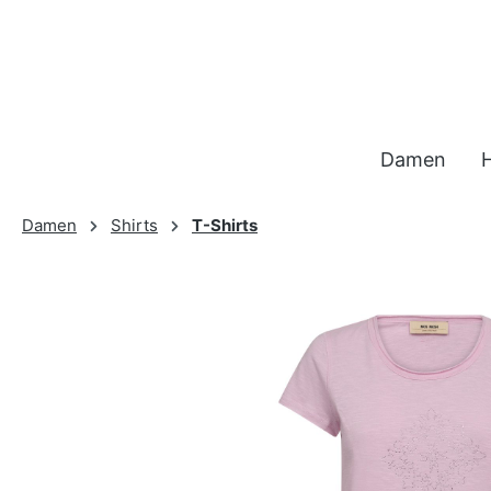
 Hauptinhalt springen
Zur Suche springen
Zur Hauptnavigation springen
Damen
Damen
Shirts
T-Shirts
Bildergalerie überspringen