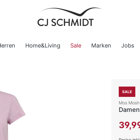
Herren
Home&Living
Sale
Marken
Jobs
SALE
Mos Mosh
Damen 
Verkaufsp
39,9
Preise ink