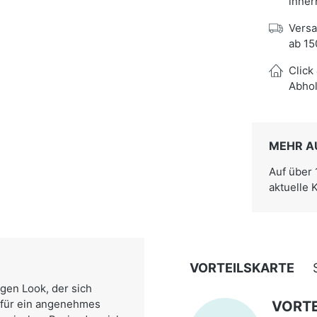
inner
Versa
ab 15
Click
Abhol
MEHR A
Auf über
aktuelle 
VORTEILSKARTE
igen Look, der sich
t für ein angenehmes
VORTE