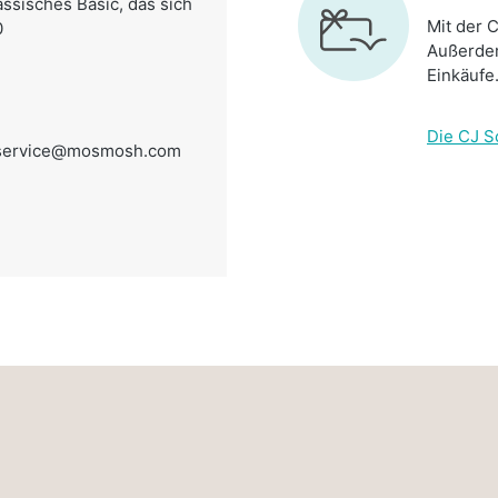
ssisches Basic, das sich
Mit der C
0
Außerdem
Einkäufe
Die CJ S
service@mosmosh.com