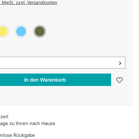
l. MwSt. zzgl. Versandkosten
uswählen
aun
elb
Diese Option ist zurzeit nicht verfügbar.)
Hellblau
(Diese Option ist zurzeit nicht verfügbar.)
Oliv
swählen
uswahl öffnen, aktuell ausgewählt:
In den Warenkorb
rzeit
age zu Ihnen nach Hause
enlose Rückgabe