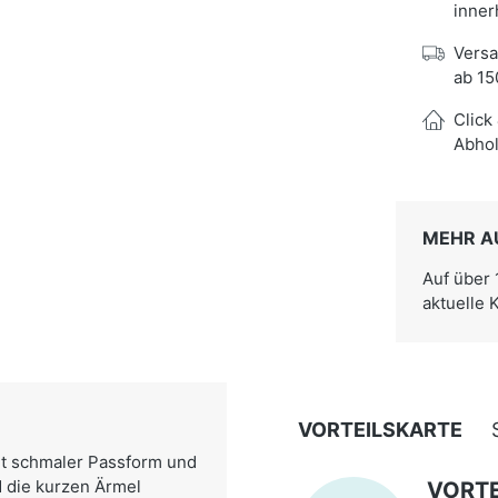
inner
Versa
ab 15
Click
Abhol
MEHR A
Auf über
aktuelle 
VORTEILSKARTE
it schmaler Passform und
d die kurzen Ärmel
VORTE