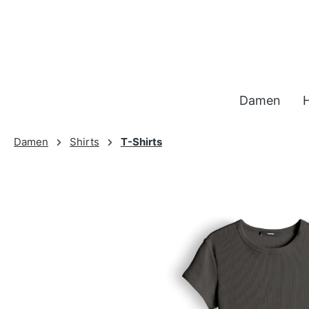
 Hauptinhalt springen
Zur Suche springen
Zur Hauptnavigation springen
Damen
Damen
Shirts
T-Shirts
Bildergalerie überspringen