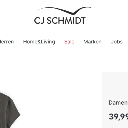
Herren
Home&Living
Sale
Marken
Jobs
Damen 
Regulärer
39,9