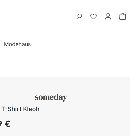
Modehaus
T-Shirt Kleoh
 Preis:
9 €