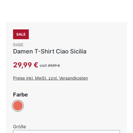
SALE
RABE
Damen T-Shirt Ciao Sicilia
Verkaufspreis:
29,99 €
statt
39,99 €
Preise inkl. MwSt. zzgl. Versandkosten
auswählen
Farbe
Koralle
auswählen
Größe