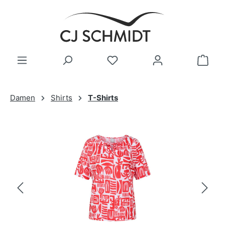
Zum Hauptinhalt springen
Damen
Shirts
T-Shirts
Bildergalerie überspringen