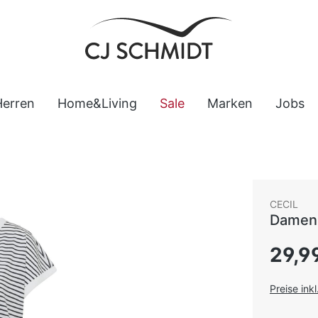
Herren
Home&Living
Sale
Marken
Jobs
CECIL
Damen 
Regulärer
29,9
Preise ink