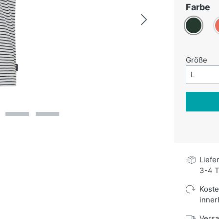
a
Farbe
Dunkelgr
K
au
Größe
Größe-A
L
Liefe
3-4 T
Kost
inner
Versa