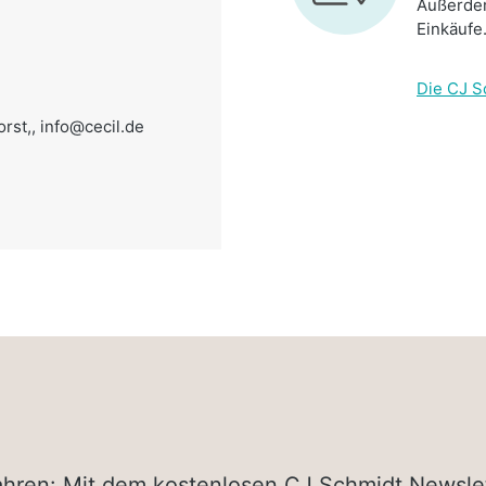
Außerdem
Einkäufe
Die CJ S
rst,,
info@cecil.de
rfahren: Mit dem kostenlosen CJ Schmidt Newsle