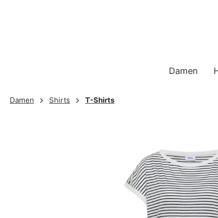
 Hauptinhalt springen
Zur Suche springen
Zur Hauptnavigation springen
Damen
Damen
Shirts
T-Shirts
Bildergalerie überspringen