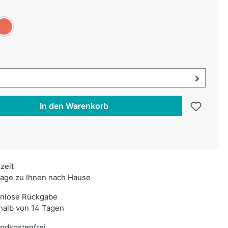
uswählen
ün
oralle
swählen
uswahl öffnen, aktuell ausgewählt:
In den Warenkorb
rzeit
age zu Ihnen nach Hause
enlose Rückgabe
halb von 14 Tagen
ndkostenfrei