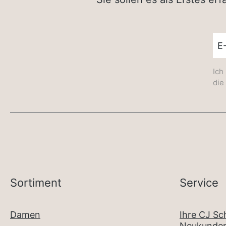
New
Ich
die
Sortiment
Service
Damen
Ihre CJ S
Neukunden