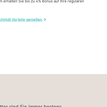
 erhalten Sie bis zu 4% Bonus auf Ihre regulären
.
chmidt Vorteile genießen
tter sind Sie immer bestens