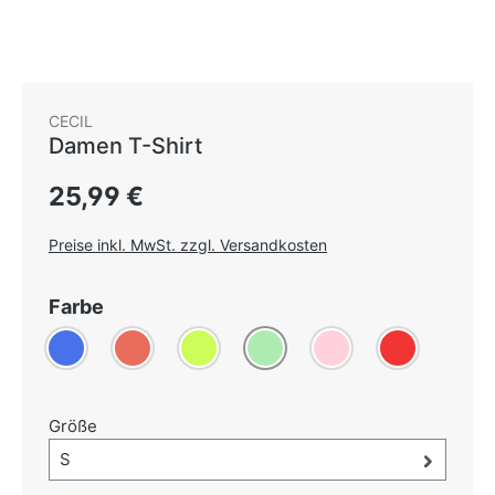
CECIL
Damen T-Shirt
Regulärer Preis:
25,99 €
Preise inkl. MwSt. zzgl. Versandkosten
auswählen
Farbe
Blau
Koralle
Limone
(Diese Option ist zurzeit nicht verfügbar.)
Mint
Rosa
(Diese Option ist zurzeit n
Rot
auswählen
Größe
Größe-Auswahl öffnen, aktuell ausgewählt:
S