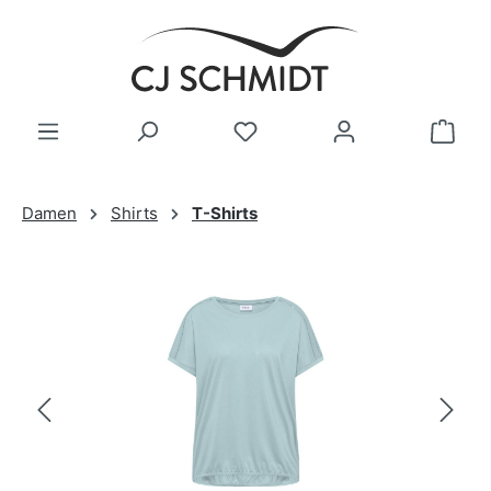
Zum Hauptinhalt springen
Damen
Shirts
T-Shirts
Bildergalerie überspringen