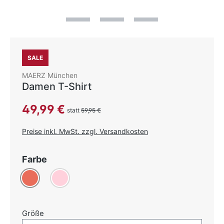
SALE
MAERZ München
Damen T-Shirt
Verkaufspreis:
49,99 €
statt
59,95 €
Preise inkl. MwSt. zzgl. Versandkosten
auswählen
Farbe
Koralle
Rosa
auswählen
Größe