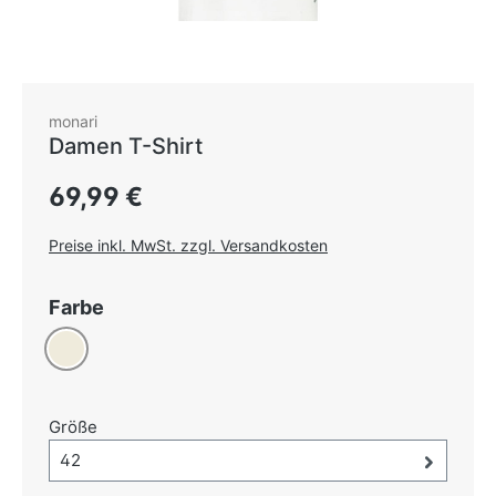
monari
Damen T-Shirt
Regulärer Preis:
69,99 €
Preise inkl. MwSt. zzgl. Versandkosten
auswählen
Farbe
Creme
auswählen
Größe
Größe-Auswahl öffnen, aktuell ausgewählt:
42