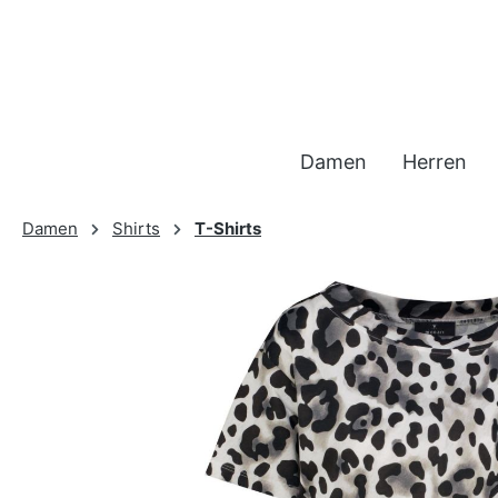
 Hauptinhalt springen
Zur Suche springen
Zur Hauptnavigation springen
Damen
Herren
Damen
Shirts
T-Shirts
Bildergalerie überspringen