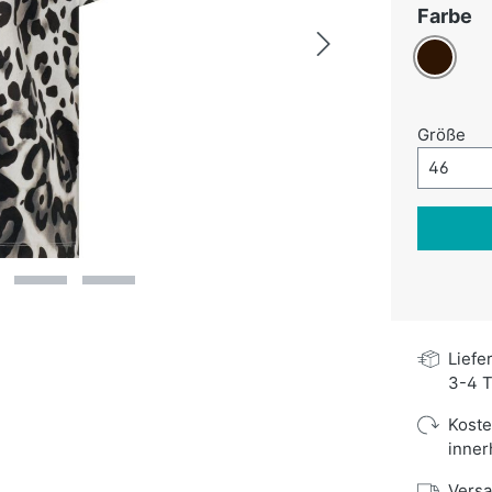
a
Farbe
Dunkelbr
au
Größe
Größe-A
46
Liefe
3-4 T
Kost
inner
Versa