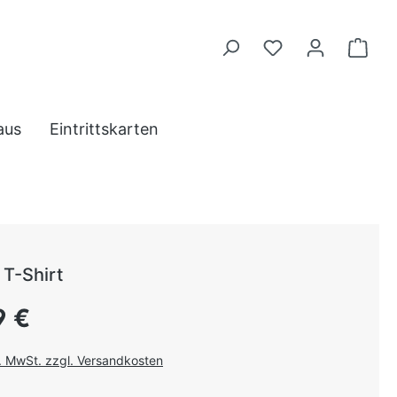
aus
Eintrittskarten
T-Shirt
 Preis:
9 €
l. MwSt. zzgl. Versandkosten