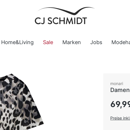
Home&Living
Sale
Marken
Jobs
Modeh
monari
Damen 
Regulärer
69,9
Preise ink