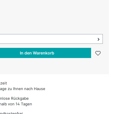
uswählen
aun
swählen
uswahl öffnen, aktuell ausgewählt:
In den Warenkorb
rzeit
age zu Ihnen nach Hause
enlose Rückgabe
halb von 14 Tagen
ndkostenfrei