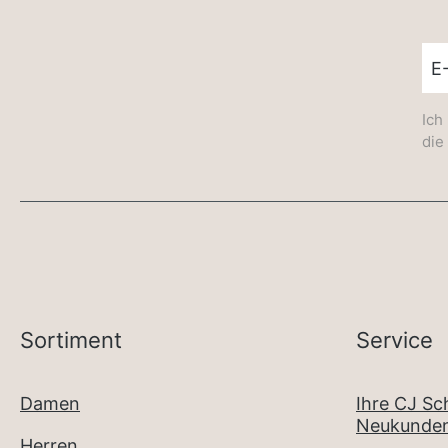
New
Ich
die
Sortiment
Service
Damen
Ihre CJ S
Neukunden
Herren