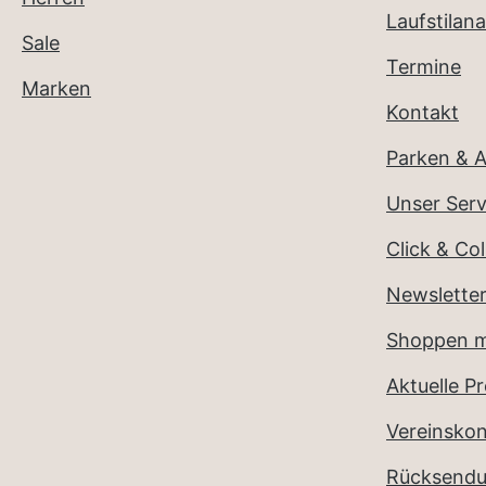
Laufstilana
Sale
Termine
Marken
Kontakt
Parken & A
Unser Serv
Click & Col
Newslette
Shoppen m
Aktuelle P
Vereinsko
Rücksend