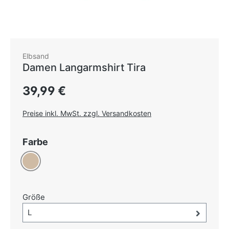
Elbsand
Damen Langarmshirt Tira
Regulärer Preis:
39,99 €
Preise inkl. MwSt. zzgl. Versandkosten
auswählen
Farbe
Taupe
auswählen
Größe
Größe-Auswahl öffnen, aktuell ausgewählt:
L