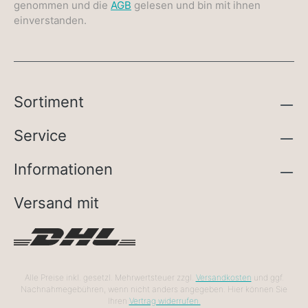
genommen und die
AGB
gelesen und bin mit ihnen
einverstanden.
Sortiment
Service
Informationen
Versand mit
Alle Preise inkl. gesetzl. Mehrwertsteuer zzgl.
Versandkosten
und ggf.
Nachnahmegebühren, wenn nicht anders angegeben. Hier können Sie
Ihren
Vertrag widerrufen.