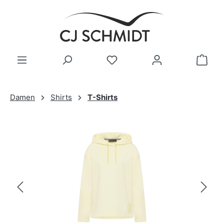
Zum Hauptinhalt springen
Damen
Shirts
T-Shirts
Bildergalerie überspringen