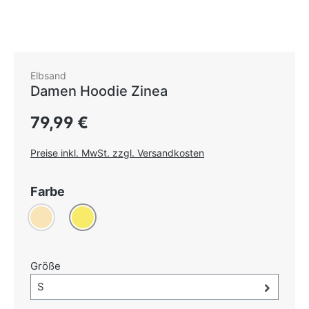
Elbsand
Damen Hoodie Zinea
Regulärer Preis:
79,99 €
Preise inkl. MwSt. zzgl. Versandkosten
auswählen
Farbe
Beige
Gelb
auswählen
Größe
Größe-Auswahl öffnen, aktuell ausgewählt:
S