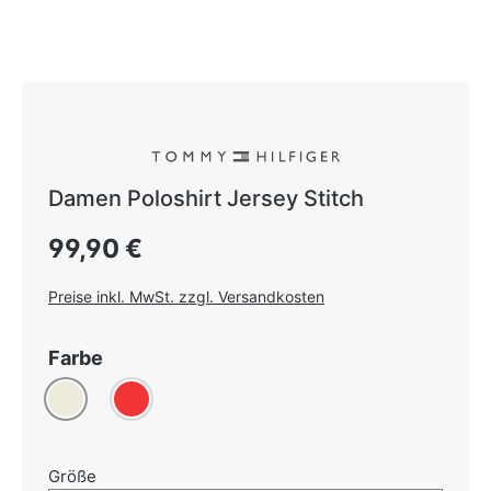
Damen Poloshirt Jersey Stitch
Regulärer Preis:
99,90 €
Preise inkl. MwSt. zzgl. Versandkosten
auswählen
Farbe
Creme
Rot
auswählen
Größe