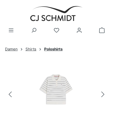
Zum Hauptinhalt springen
Damen
Shirts
Poloshirts
Bildergalerie überspringen