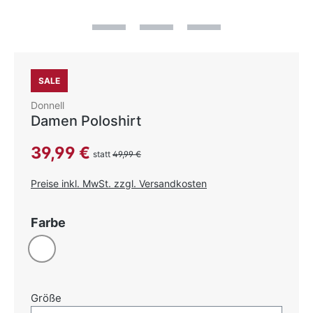
SALE
Donnell
Damen Poloshirt
Verkaufspreis:
39,99 €
statt
49,99 €
Preise inkl. MwSt. zzgl. Versandkosten
auswählen
Farbe
Weiß
auswählen
Größe