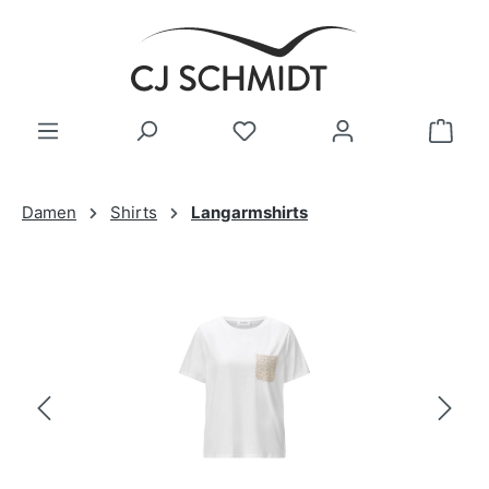
Zum Hauptinhalt springen
Damen
Shirts
Langarmshirts
Bildergalerie überspringen