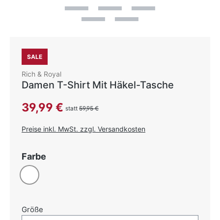
SALE
Rich & Royal
Damen T-Shirt Mit Häkel-Tasche
Verkaufspreis:
39,99 €
statt
59,95 €
Preise inkl. MwSt. zzgl. Versandkosten
auswählen
Farbe
Weiß
auswählen
Größe