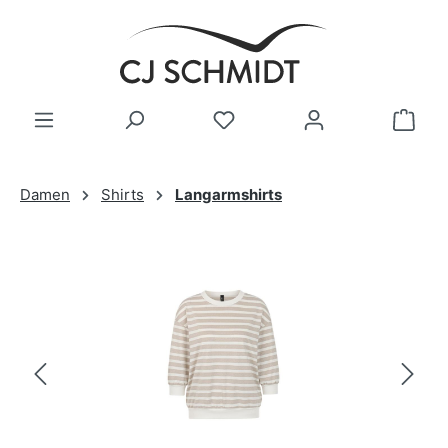
Zum Hauptinhalt springen
Damen
Shirts
Langarmshirts
Bildergalerie überspringen