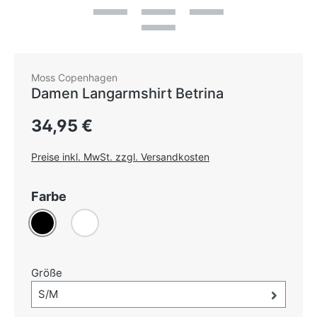
Moss Copenhagen
Damen Langarmshirt Betrina
Regulärer Preis:
34,95 €
Preise inkl. MwSt. zzgl. Versandkosten
auswählen
Farbe
Schwarz
Weiß
(Diese Option ist zurzeit nicht verfügbar.)
auswählen
Größe
Größe-Auswahl öffnen, aktuell ausgewählt:
S/M