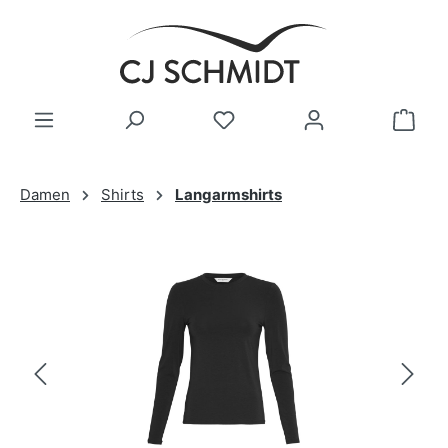
Zum Hauptinhalt springen
Damen
Shirts
Langarmshirts
Bildergalerie überspringen