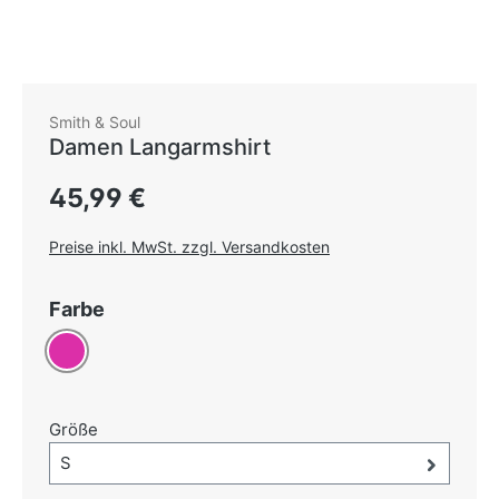
Smith & Soul
Damen Langarmshirt
Regulärer Preis:
45,99 €
Preise inkl. MwSt. zzgl. Versandkosten
auswählen
Farbe
Pink
auswählen
Größe
Größe-Auswahl öffnen, aktuell ausgewählt:
S