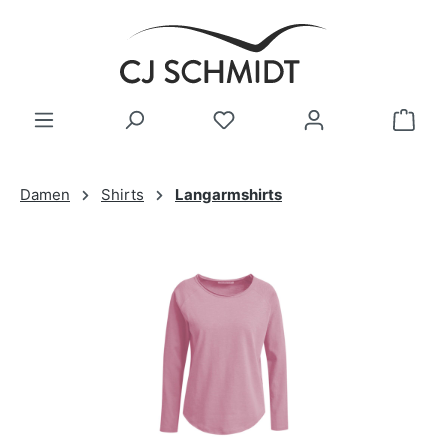
Zum Hauptinhalt springen
Damen
Shirts
Langarmshirts
Bildergalerie überspringen