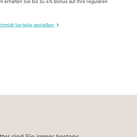
 erhalten Sie bis zu 4% Bonus auf Ihre regulären
.
chmidt Vorteile genießen
tter sind Sie immer bestens