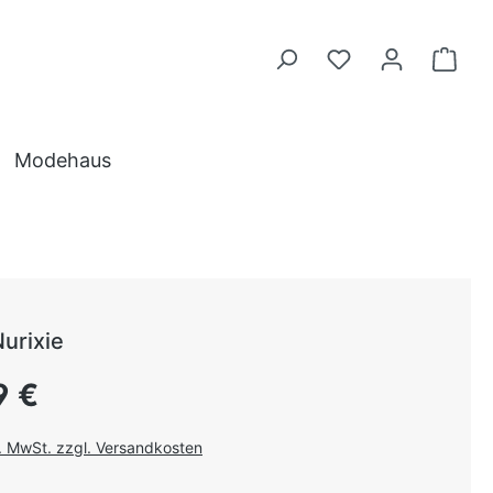
Modehaus
urixie
 Preis:
9 €
l. MwSt. zzgl. Versandkosten