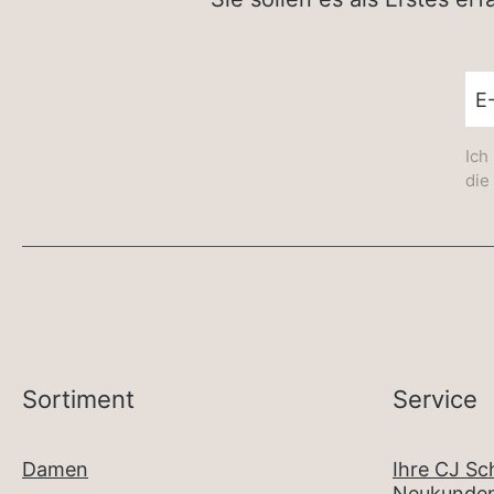
New
Ich
die
Sortiment
Service
Damen
Ihre CJ S
Neukunden