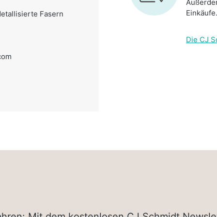
Außerdem
Einkäufe
etallisierte Fasern
Die CJ S
com
rfahren: Mit dem kostenlosen CJ Schmidt Newsle