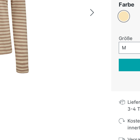
a
Farbe
Beige
au
Größe
Größe-A
M
Liefe
3-4 T
Kost
inner
Versa