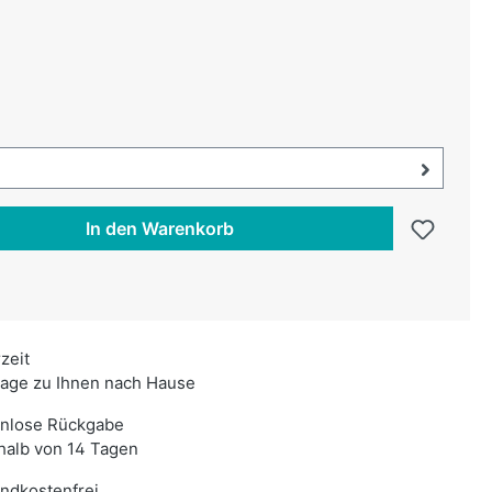
uswählen
swählen
uswahl öffnen, aktuell ausgewählt:
In den Warenkorb
rzeit
age zu Ihnen nach Hause
enlose Rückgabe
halb von 14 Tagen
ndkostenfrei