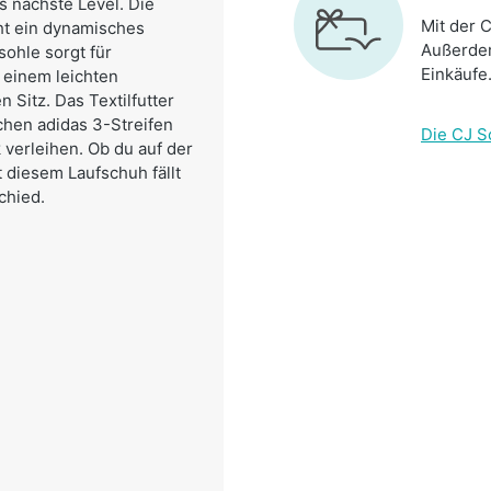
s nächste Level. Die
Mit der C
t ein dynamisches
Außerdem
ohle sorgt für
Einkäufe
 einem leichten
 Sitz. Das Textilfutter
chen adidas 3-Streifen
Die CJ S
verleihen. Ob du auf der
 diesem Laufschuh fällt
chied.