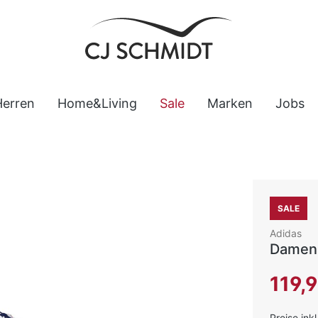
Herren
Home&Living
Sale
Marken
Jobs
SALE
Adidas
Damen 
Verkaufsp
119,
Preise ink