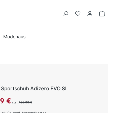
Modehaus
Sportschuh Adizero EVO SL
reis:
99 €
statt
150,00 €
l. MwSt. zzgl. Versandkosten