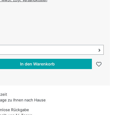
uswählen
swählen
uswahl öffnen, aktuell ausgewählt:
In den Warenkorb
rzeit
age zu Ihnen nach Hause
enlose Rückgabe