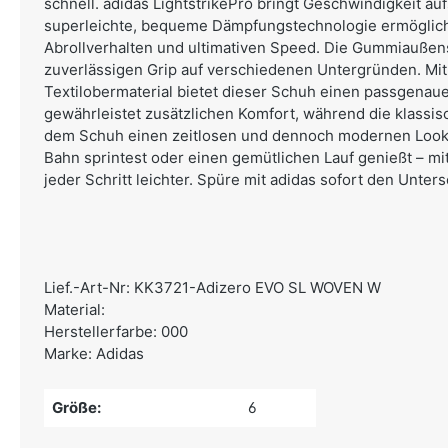
schnell. adidas LightstrikePro bringt Geschwindigkeit auf
superleichte, bequeme Dämpfungstechnologie ermöglich
Abrollverhalten und ultimativen Speed. Die Gummiaußens
zuverlässigen Grip auf verschiedenen Untergründen. Mit
Textilobermaterial bietet dieser Schuh einen passgenauen
gewährleistet zusätzlichen Komfort, während die klassis
dem Schuh einen zeitlosen und dennoch modernen Look 
Bahn sprintest oder einen gemütlichen Lauf genießt – mit
jeder Schritt leichter. Spüre mit adidas sofort den Unters
Lief.-Art-Nr: KK3721-Adizero EVO SL WOVEN W
Material:
Herstellerfarbe: 000
Marke: Adidas
Größe:
6