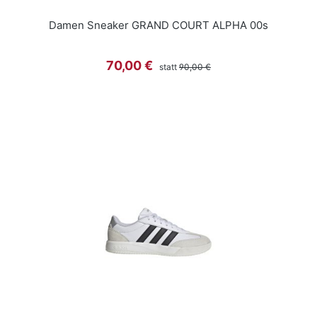
Damen Sneaker GRAND COURT ALPHA 00s
Regulärer Preis:
Verkaufspreis:
70,00 €
statt
90,00 €