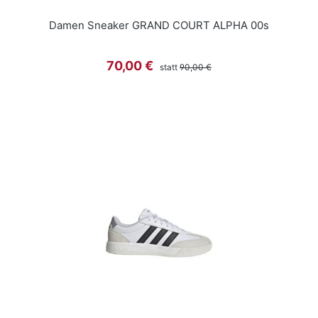
Damen Sneaker GRAND COURT ALPHA 00s
Regulärer Preis:
Verkaufspreis:
70,00 €
statt
90,00 €