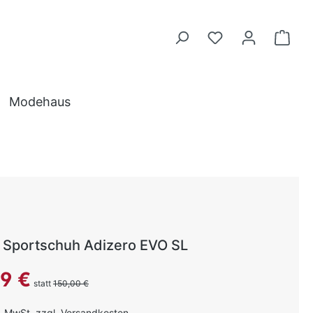
Modehaus
Sportschuh Adizero EVO SL
reis:
99 €
statt
150,00 €
l. MwSt. zzgl. Versandkosten