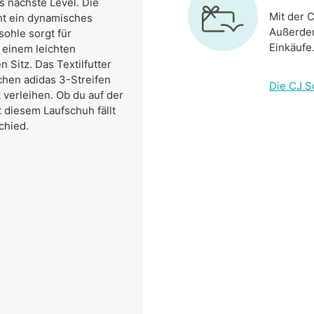
s nächste Level. Die
Mit der C
t ein dynamisches
Außerdem
ohle sorgt für
Einkäufe
 einem leichten
 Sitz. Das Textilfutter
chen adidas 3-Streifen
Die CJ S
verleihen. Ob du auf der
 diesem Laufschuh fällt
chied.