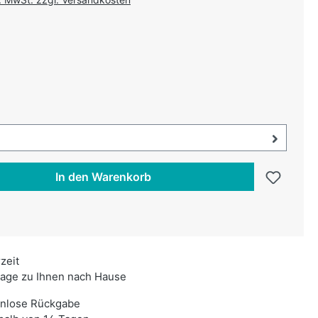
uswählen
swählen
uswahl öffnen, aktuell ausgewählt:
In den Warenkorb
rzeit
age zu Ihnen nach Hause
enlose Rückgabe