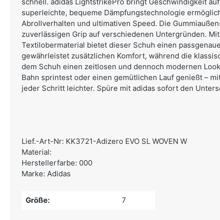
schnell. adidas LightstrikePro bringt Geschwindigkeit auf
superleichte, bequeme Dämpfungstechnologie ermöglich
Abrollverhalten und ultimativen Speed. Die Gummiaußens
zuverlässigen Grip auf verschiedenen Untergründen. Mit
Textilobermaterial bietet dieser Schuh einen passgenauen
gewährleistet zusätzlichen Komfort, während die klassis
dem Schuh einen zeitlosen und dennoch modernen Look 
Bahn sprintest oder einen gemütlichen Lauf genießt – mit
jeder Schritt leichter. Spüre mit adidas sofort den Unters
Lief.-Art-Nr: KK3721-Adizero EVO SL WOVEN W
Material:
Herstellerfarbe: 000
Marke: Adidas
Größe:
7