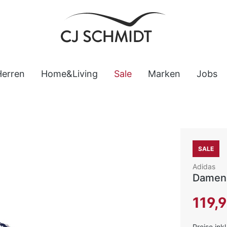
Herren
Home&Living
Sale
Marken
Jobs
SALE
Adidas
Damen 
Verkaufsp
119,
Preise ink