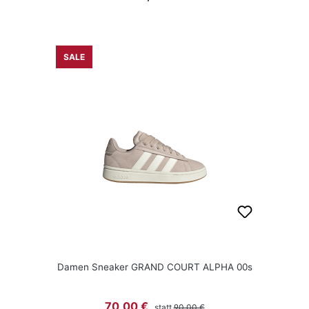
SALE
Damen Sneaker GRAND COURT ALPHA 00s
Regulärer Preis:
Verkaufspreis:
70,00 €
statt
90,00 €