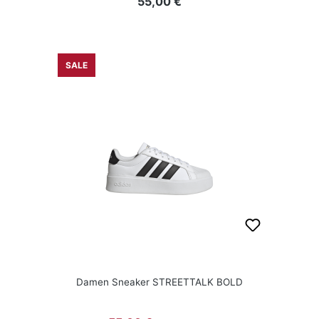
Regulärer Preis:
55,00 €
SALE
Damen Sneaker STREETTALK BOLD
Regulärer Preis: