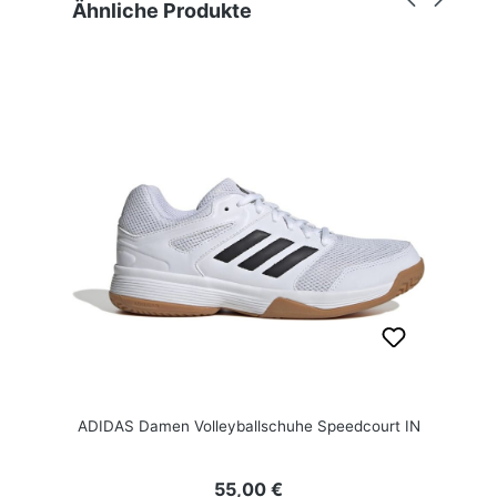
Produktgalerie überspringen
Ähnliche Produkte
ADIDAS Damen Volleyballschuhe Speedcourt IN
Regulärer Preis:
55,00 €