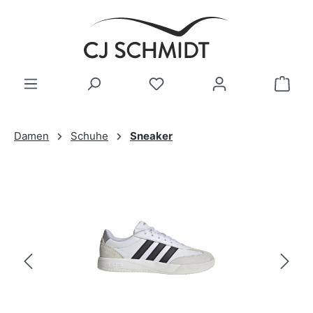
Zum Hauptinhalt springen
Damen
Schuhe
Sneaker
Bildergalerie überspringen