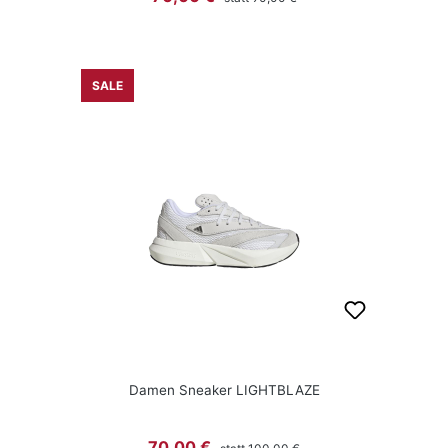
SALE
Damen Sneaker LIGHTBLAZE
Regulärer Preis:
Verkaufspreis:
70,00 €