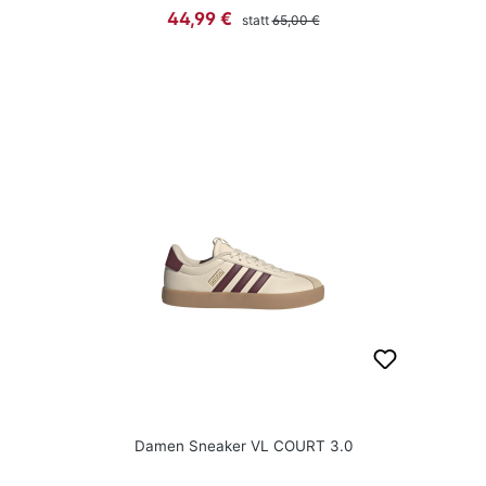
Regulärer Preis:
Verkaufspreis:
44,99 €
statt
65,00 €
Damen Sneaker VL COURT 3.0