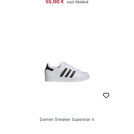
Verkaufspreis:
55,00 €
statt
70,00 €
Damen Sneaker Superstar II