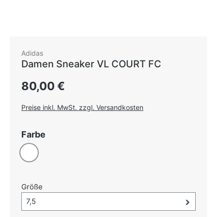
Adidas
Damen Sneaker VL COURT FC
Regulärer Preis:
80,00 €
Preise inkl. MwSt. zzgl. Versandkosten
auswählen
Farbe
Weiß
auswählen
Größe
Größe-Auswahl öffnen, aktuell ausgewählt:
7,5