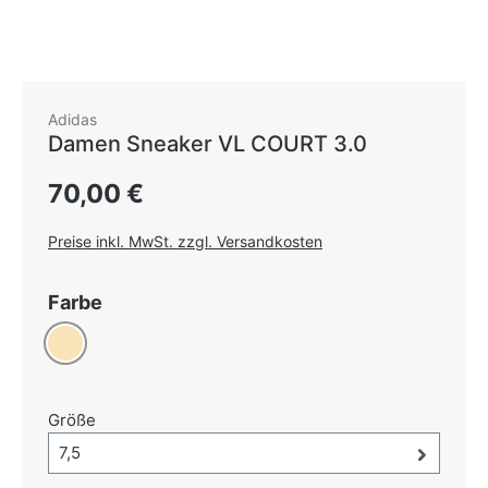
Adidas
Damen Sneaker VL COURT 3.0
Regulärer Preis:
70,00 €
Preise inkl. MwSt. zzgl. Versandkosten
auswählen
Farbe
Beige
auswählen
Größe
Größe-Auswahl öffnen, aktuell ausgewählt:
7,5