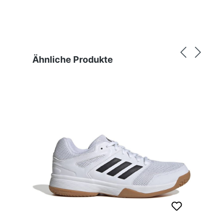
Produktgalerie überspringen
Ähnliche Produkte