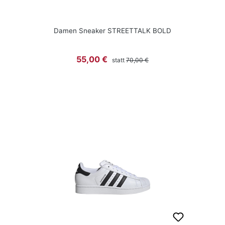
Damen Sneaker STREETTALK BOLD
Regulärer Preis:
Verkaufspreis:
55,00 €
statt
70,00 €