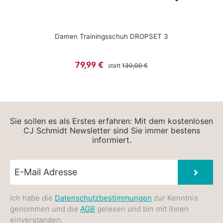
Damen Trainingsschuh DROPSET 3
Regulärer Preis:
Verkaufspreis:
79,99 €
statt
130,00 €
Sie sollen es als Erstes erfahren: Mit dem kostenlosen
CJ Schmidt Newsletter sind Sie immer bestens
informiert.
Newsletter E-Mail
Absen
Ich habe die
Datenschutzbestimmungen
zur Kenntnis
genommen und die
AGB
gelesen und bin mit ihnen
einverstanden.