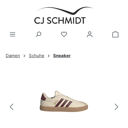
Zum Hauptinhalt springen
Damen
Schuhe
Sneaker
Bildergalerie überspringen