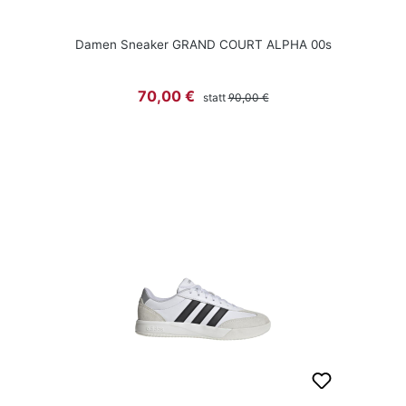
Damen Sneaker GRAND COURT ALPHA 00s
Regulärer Preis:
Verkaufspreis:
70,00 €
statt
90,00 €