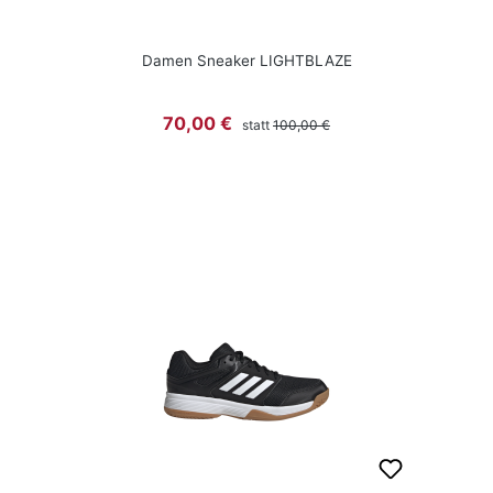
Damen Sneaker LIGHTBLAZE
Regulärer Preis:
Verkaufspreis:
70,00 €
statt
100,00 €