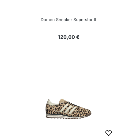
Damen Sneaker Superstar II
Regulärer Preis:
120,00 €