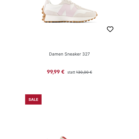
Damen Sneaker 327
Regulärer Preis:
Verkaufspreis:
99,99 €
statt
130,00 €
SALE