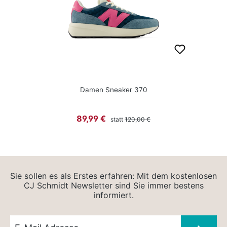
Damen Sneaker 370
Regulärer Preis:
Verkaufspreis:
89,99 €
statt
120,00 €
Sie sollen es als Erstes erfahren: Mit dem kostenlosen
CJ Schmidt Newsletter sind Sie immer bestens
informiert.
Newsletter E-Mail