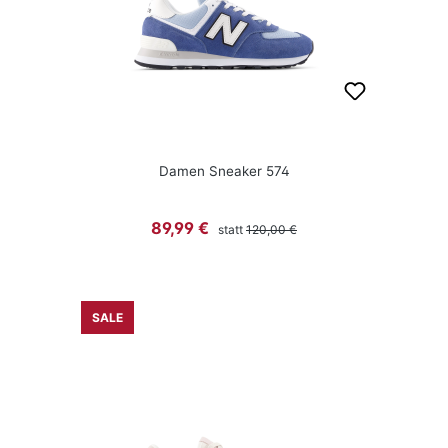
Damen Sneaker 574
Regulärer Preis:
Verkaufspreis:
89,99 €
statt
120,00 €
SALE