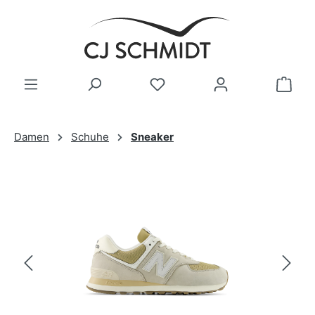
Zum Hauptinhalt springen
Damen
Schuhe
Sneaker
Bildergalerie überspringen