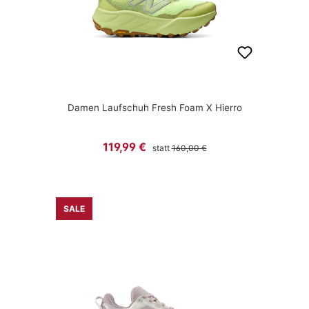
Damen Laufschuh Fresh Foam X Hierro
Regulärer Preis:
Verkaufspreis:
119,99 €
statt
160,00 €
SALE