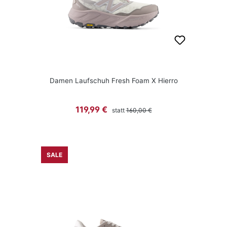
Damen Laufschuh Fresh Foam X Hierro
Regulärer Preis:
Verkaufspreis:
119,99 €
statt
160,00 €
SALE