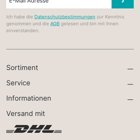
Absen
Ich habe die
Datenschutzbestimmungen
zur Kenntnis
genommen und die
AGB
gelesen und bin mit ihnen
einverstanden.
Sortiment
Service
Informationen
Versand mit