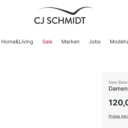
Home&Living
Sale
Marken
Jobs
Modeh
New Bala
Damen
Regulärer
120,
Preise ink