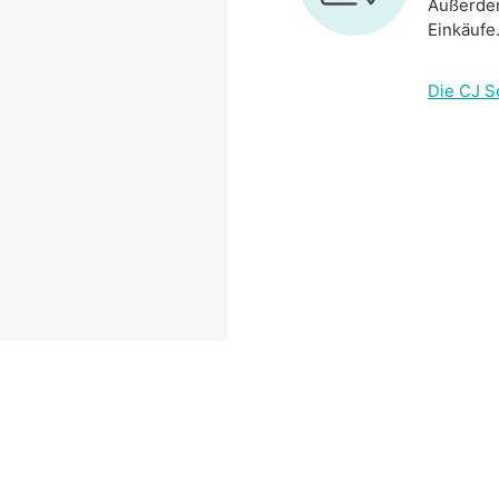
Außerdem
Einkäufe
Die CJ S