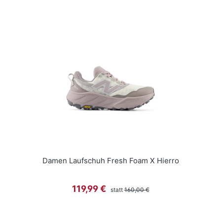
Damen Laufschuh Fresh Foam X Hierro
Regulärer Preis:
Verkaufspreis:
119,99 €
statt
160,00 €