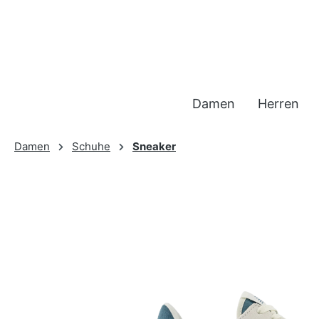
 Hauptinhalt springen
Zur Suche springen
Zur Hauptnavigation springen
Damen
Herren
Damen
Schuhe
Sneaker
Bildergalerie überspringen