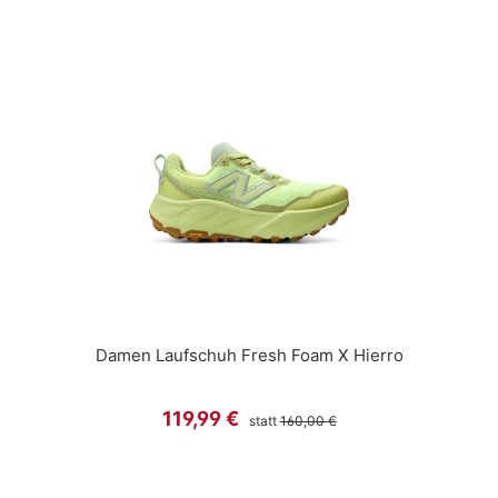
Damen Laufschuh Fresh Foam X Hierro
Regulärer Preis:
Verkaufspreis:
119,99 €
statt
160,00 €