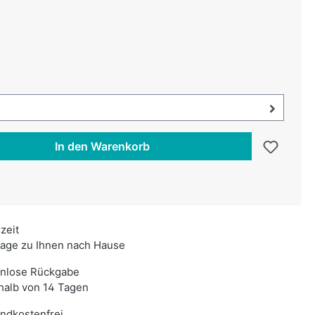
uswählen
swählen
uswahl öffnen, aktuell ausgewählt:
In den Warenkorb
rzeit
age zu Ihnen nach Hause
enlose Rückgabe
halb von 14 Tagen
ndkostenfrei