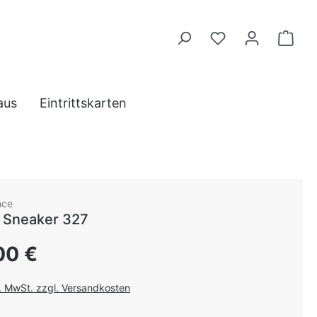
aus
Eintrittskarten
nce
 Sneaker 327
 Preis:
00 €
l. MwSt. zzgl. Versandkosten