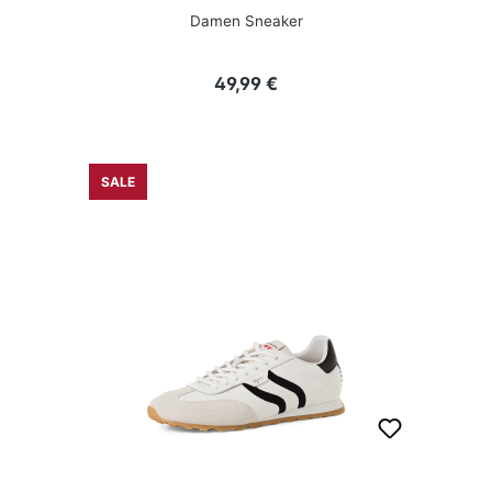
Damen Sneaker
Regulärer Preis:
49,99 €
SALE