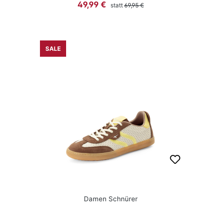
Regulärer Preis:
Verkaufspreis:
49,99 €
statt
69,95 €
SALE
Damen Schnürer