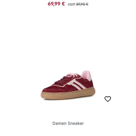
Regulärer Preis:
Verkaufspreis:
69,99 €
statt
89,95 €
Damen Sneaker