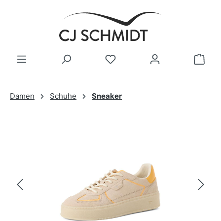
Zum Hauptinhalt springen
Damen
Schuhe
Sneaker
Bildergalerie überspringen