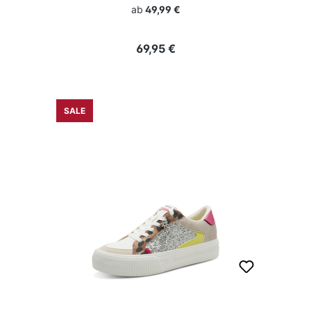
ab
49,99 €
Regulärer Preis:
69,95 €
SALE