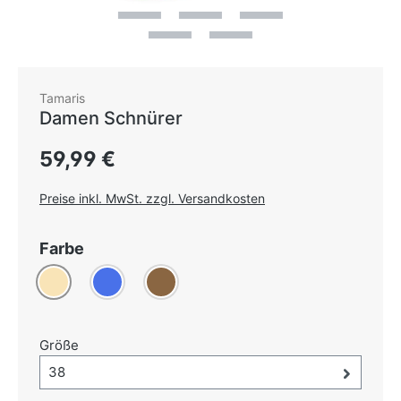
Tamaris
Damen Schnürer
Regulärer Preis:
59,99 €
Preise inkl. MwSt. zzgl. Versandkosten
auswählen
Farbe
Beige
Blau
Braun
auswählen
Größe
Größe-Auswahl öffnen, aktuell ausgewählt:
38