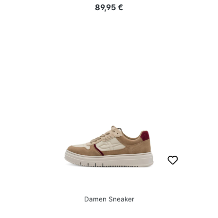
Regulärer Preis:
89,95 €
Damen Sneaker