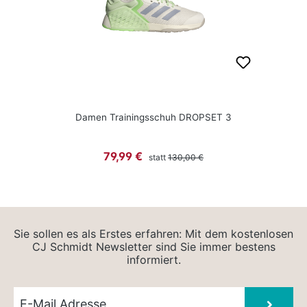
Damen Trainingsschuh DROPSET 3
Regulärer Preis:
Verkaufspreis:
79,99 €
statt
130,00 €
Sie sollen es als Erstes erfahren: Mit dem kostenlosen
CJ Schmidt Newsletter sind Sie immer bestens
informiert.
Newsletter E-Mail
Absen