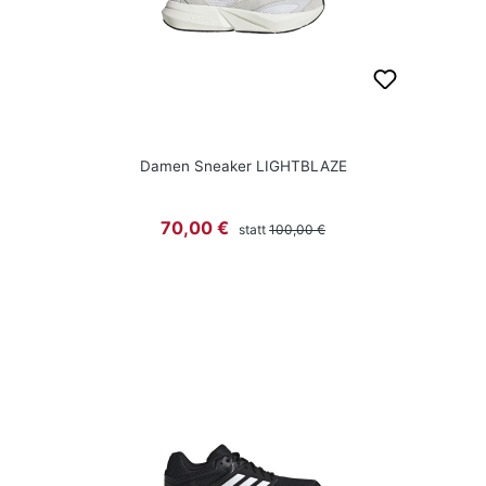
Damen Sneaker LIGHTBLAZE
Regulärer Preis:
Verkaufspreis:
70,00 €
statt
100,00 €