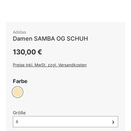
Adidas
Damen SAMBA OG SCHUH
Regulärer Preis:
130,00 €
Preise inkl. MwSt. zzgl. Versandkosten
auswählen
Farbe
Beige
auswählen
Größe
Größe-Auswahl öffnen, aktuell ausgewählt:
6