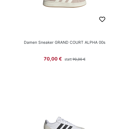
Damen Sneaker GRAND COURT ALPHA 00s
Regulärer Preis:
Verkaufspreis:
70,00 €
statt
90,00 €