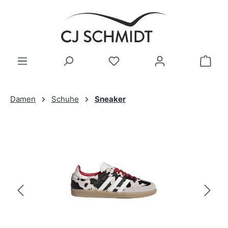
Zum Hauptinhalt springen
Damen
Schuhe
Sneaker
Bildergalerie überspringen