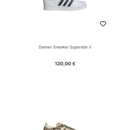
Damen Sneaker Superstar II
Regulärer Preis:
120,00 €