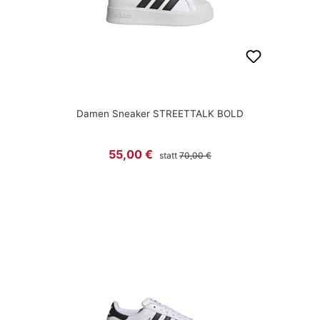
Damen Sneaker STREETTALK BOLD
Regulärer Preis:
Verkaufspreis:
55,00 €
statt
70,00 €