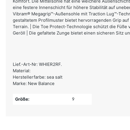
Komfort. Die Mittelsohle hat eine weichere Außenschich
eine festere Innenschicht für höhere Stabilität auf unebe
Vibram® Megagrip™-Außensohle mit Traction Lug™-Tech
gestaltetem Profilmuster bietet hervorragenden Grip a
Terrain. | Die Toe Protect-Technologie schützt die Füße
Geröll | Die gefaltete Zunge bietet einen sicheren Sitz u
Lief.-Art-Nr: WHIER2RF.
Material:
Herstellerfarbe: sea salt
Marke: New Balance
Größe:
9