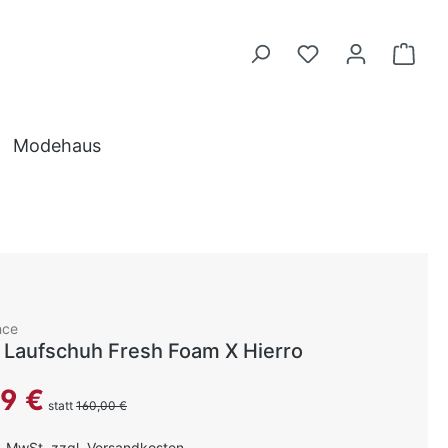
Modehaus
nce
Laufschuh Fresh Foam X Hierro
reis:
99 €
statt
160,00 €
l. MwSt. zzgl. Versandkosten