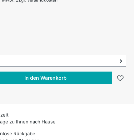
uswählen
swählen
uswahl öffnen, aktuell ausgewählt:
In den Warenkorb
rzeit
age zu Ihnen nach Hause
enlose Rückgabe