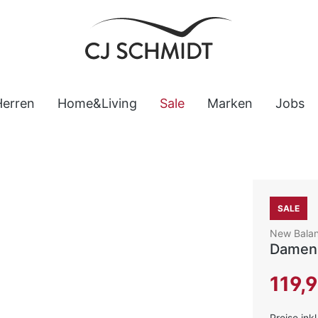
Herren
Home&Living
Sale
Marken
Jobs
SALE
New Bala
Damen 
Verkaufsp
119,
Preise ink