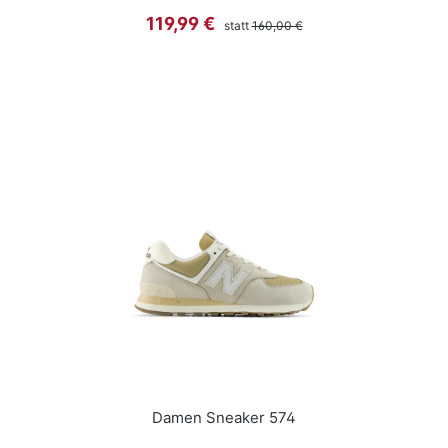
Regulärer Preis:
Verkaufspreis:
119,99 €
statt
160,00 €
Damen Sneaker 574