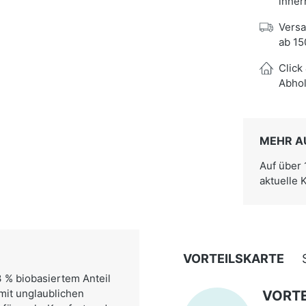
inner
Versa
ab 15
Click
Abhol
MEHR A
Auf über
aktuelle 
VORTEILSKARTE
3 % biobasiertem Anteil
mit unglaublichen
VORTE