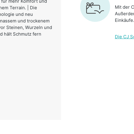
t für mehr Komfort und
Mit der C
nem Terrain. | Die
Außerdem
nologie und neu
Einkäufe
uf nassem und trockenem
 vor Steinen, Wurzeln und
nd hält Schmutz fern
Die CJ S