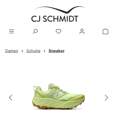
Zum Hauptinhalt springen
Damen
Schuhe
Sneaker
Bildergalerie überspringen