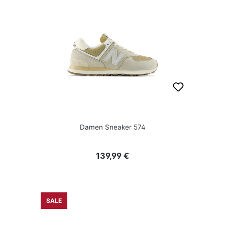
Damen Sneaker 574
Regulärer Preis:
139,99 €
SALE