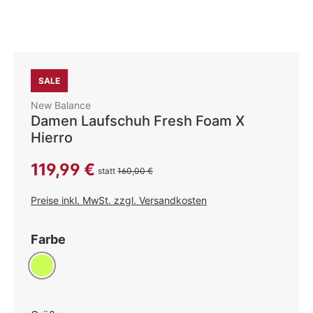
SALE
New Balance
Damen Laufschuh Fresh Foam X
Hierro
Verkaufspreis:
119,99 €
statt
160,00 €
Preise inkl. MwSt. zzgl. Versandkosten
auswählen
Farbe
Limone