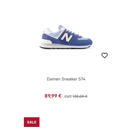
Damen Sneaker 574
Regulärer Preis:
Verkaufspreis:
89,99 €
statt
120,00 €
SALE