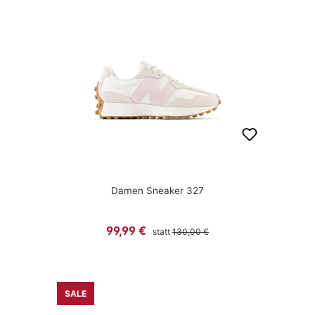
Damen Sneaker 327
Regulärer Preis:
Verkaufspreis:
99,99 €
statt
130,00 €
SALE