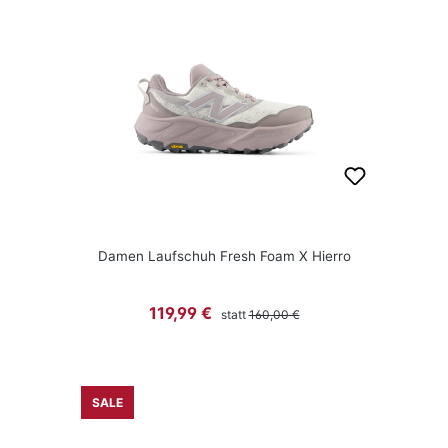
Damen Laufschuh Fresh Foam X Hierro
Regulärer Preis:
Verkaufspreis:
119,99 €
statt
160,00 €
SALE