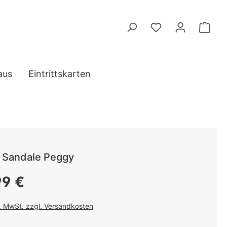
aus
Eintrittskarten
Sandale Peggy
 Preis:
99 €
l. MwSt. zzgl. Versandkosten