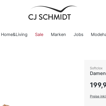
Home&Living
Sale
Marken
Jobs
Modeh
Softclox
Damen 
Regulärer
199,
Preise ink