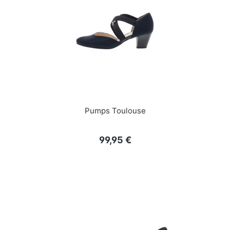
Pumps Toulouse
Regulärer Preis:
99,95 €