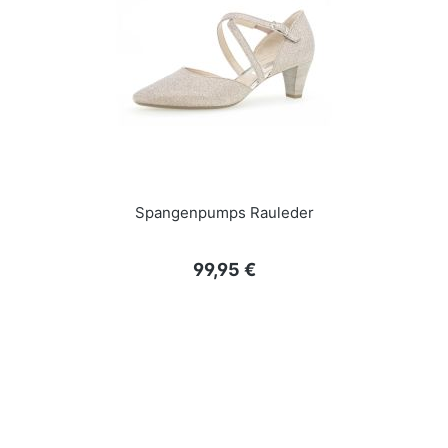
Spangenpumps Rauleder
Regulärer Preis:
99,95 €