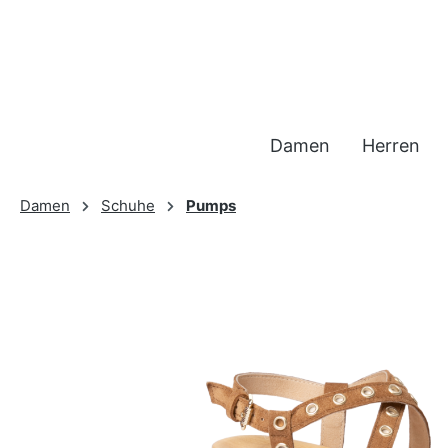
 Hauptinhalt springen
Zur Suche springen
Zur Hauptnavigation springen
Damen
Herren
Damen
Schuhe
Pumps
Bildergalerie überspringen