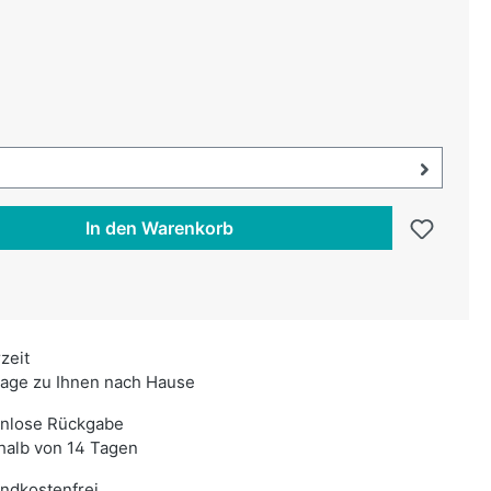
uswählen
swählen
uswahl öffnen, aktuell ausgewählt:
In den Warenkorb
rzeit
age zu Ihnen nach Hause
enlose Rückgabe
halb von 14 Tagen
ndkostenfrei