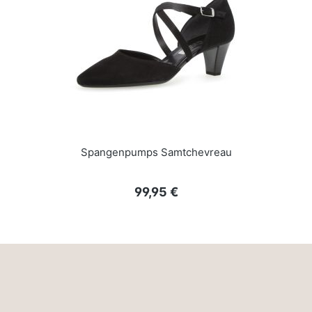
Spangenpumps Samtchevreau
Regulärer Preis:
99,95 €