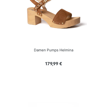
Damen Pumps Helmina
Regulärer Preis:
179,99 €