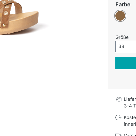
a
Farbe
Braun
au
Größe
Größe-A
38
Liefe
3-4 T
Kost
inner
Versa