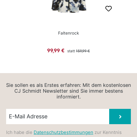
Faltenrock
Regulärer Preis:
Verkaufspreis:
99,99 €
statt
159,99 €
Sie sollen es als Erstes erfahren: Mit dem kostenlosen
CJ Schmidt Newsletter sind Sie immer bestens
informiert.
Newsletter E-Mail
Absen
Ich habe die
Datenschutzbestimmungen
zur Kenntnis