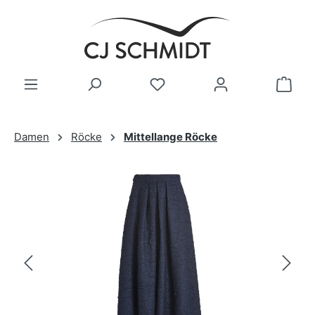
Zum Hauptinhalt springen
Damen
Röcke
Mittellange Röcke
Bildergalerie überspringen