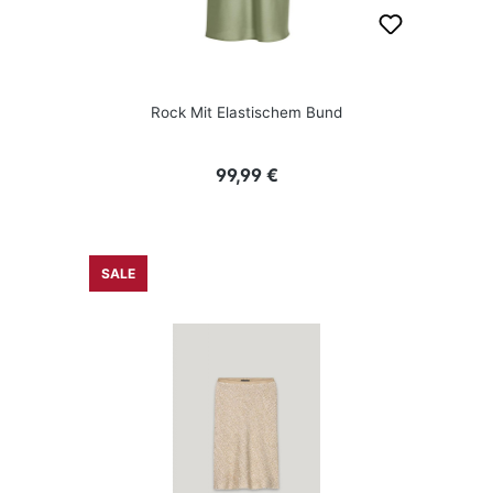
Rock Mit Elastischem Bund
Regulärer Preis:
99,99 €
SALE