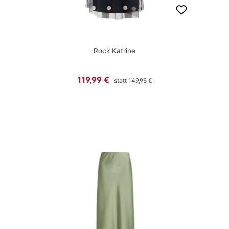
Rock Katrine
Regulärer Preis:
Verkaufspreis:
119,99 €
statt
149,95 €