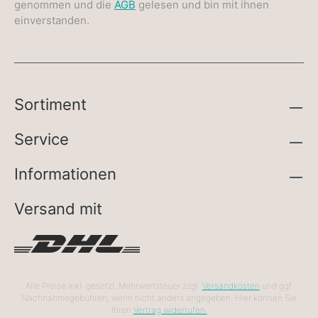
genommen und die
AGB
gelesen und bin mit ihnen
einverstanden.
Sortiment
Service
Informationen
Versand mit
Alle Preise inkl. gesetzl. Mehrwertsteuer zzgl.
Versandkosten
und ggf.
Nachnahmegebühren, wenn nicht anders angegeben. Hier können Sie
Ihren
Vertrag widerrufen.