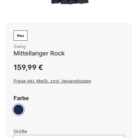
Neu
Swing
Mittellanger Rock
Regulärer Preis:
159,99 €
Preise inkl. MwSt. zzgl. Versandkosten
auswählen
Farbe
Dunkelblau
auswählen
Größe