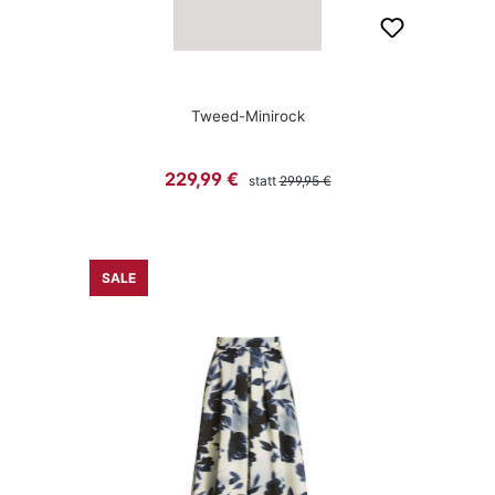
Tweed-Minirock
Regulärer Preis:
Verkaufspreis:
229,99 €
statt
299,95 €
SALE