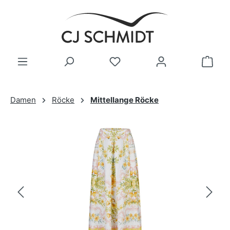
Zum Hauptinhalt springen
Damen
Röcke
Mittellange Röcke
Bildergalerie überspringen