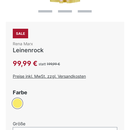
SALE
Rena Marx
Leinenrock
Verkaufspreis:
99,99 €
statt
199,99 €
Preise inkl. MwSt. zzgl. Versandkosten
auswählen
Farbe
Gelb
auswählen
Größe