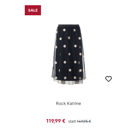
SALE
Rock Katrine
Regulärer Preis:
Verkaufspreis:
119,99 €
statt
149,95 €