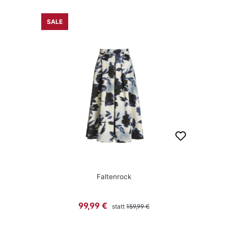
SALE
Faltenrock
Regulärer Preis:
Verkaufspreis:
99,99 €
statt
159,99 €