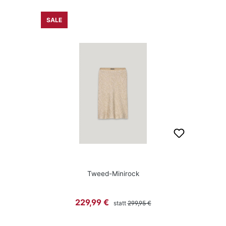
SALE
Tweed-Minirock
Regulärer Preis:
Verkaufspreis:
229,99 €
statt
299,95 €