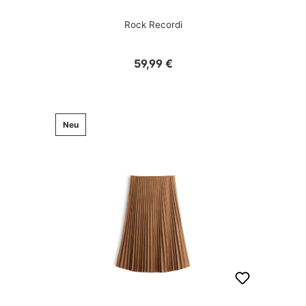
Rock Recordi
Regulärer Preis:
59,99 €
Neu