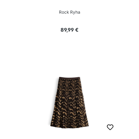
Rock Ryha
Regulärer Preis:
89,99 €