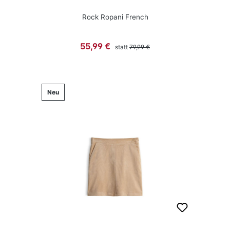
Rock Ropani French
Regulärer Preis:
Verkaufspreis:
55,99 €
statt
79,99 €
Neu