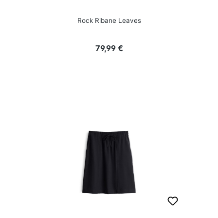
Rock Ribane Leaves
Regulärer Preis:
79,99 €