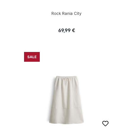
Rock Rania City
Regulärer Preis:
69,99 €
SALE