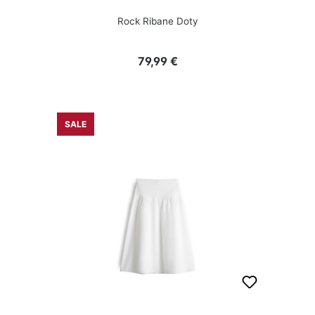
Rock Ribane Doty
Regulärer Preis:
79,99 €
SALE