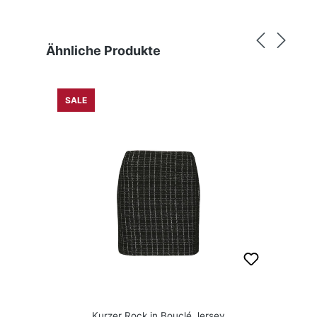
Produktgalerie überspringen
Ähnliche Produkte
SALE
Kurzer Rock in Bouclé Jersey