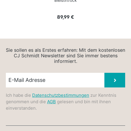
Bleistiftrock
Regulärer Preis:
89,99 €
Sie sollen es als Erstes erfahren: Mit dem kostenlosen
CJ Schmidt Newsletter sind Sie immer bestens
informiert.
Newsletter E-Mail
Absen
Ich habe die
Datenschutzbestimmungen
zur Kenntnis
genommen und die
AGB
gelesen und bin mit ihnen
einverstanden.