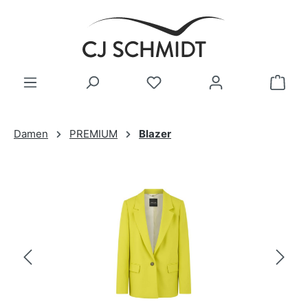
Zum Hauptinhalt springen
Damen
PREMIUM
Blazer
Bildergalerie überspringen