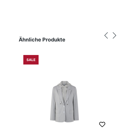
Produktgalerie überspringen
Ähnliche Produkte
SALE