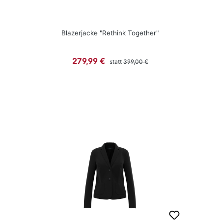
Blazerjacke "Rethink Together"
Regulärer Preis:
Verkaufspreis:
279,99 €
statt
399,00 €